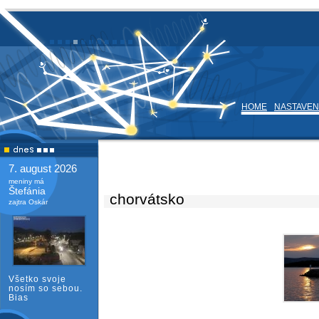
HOME
NASTAVEN
7. august 2026
meniny má
Štefánia
chorvátsko
zajtra Oskár
Všetko svoje
nosím so sebou.
Bias