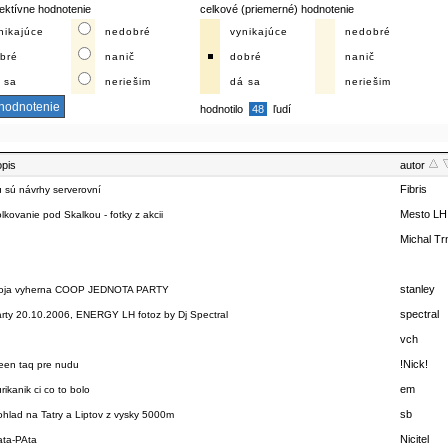
ektívne hodnotenie
celkové (priemerné) hodnotenie
nikajúce
nedobré
vynikajúce
nedobré
bré
nanič
dobré
nanič
 sa
neriešim
dá sa
neriešim
hodnotilo
48
ľudí
opis
autor
Fibris
 sú návrhy serverovní
Mesto L
lkovanie pod Skalkou - fotky z akcii
Michal T
stanley
oja vyherna COOP JEDNOTA PARTY
spectral
arty 20.10.2006, ENERGY LH fotoz by Dj Spectral
vch
!Nick!
eeen taq pre nudu
em
rikanik ci co to bolo
sb
hlad na Tatry a Liptov z vysky 5000m
Nicitel
ata-PAta