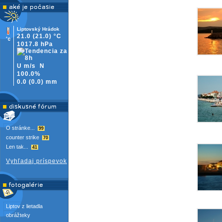
Liptovský Hrádok
21.0
(21.0)
°C
1017.8 hPa
U m/s
N
100.0%
0.0
(
0.0)
mm
O stránke...
99
counter strike
70
Len tak...
41
Vyhľadaj príspevok
Liptov z lietadla
obrážteky