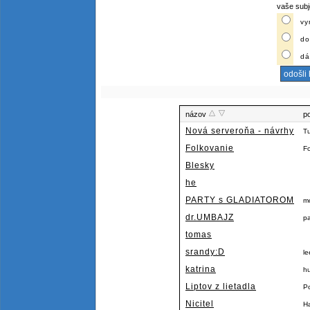
vaše subj
vy
do
dá
názov
p
Nová serveroňa - návrhy
Tu
Folkovanie
Fo
Blesky
he
PARTY s GLADIATOROM
m
dr.UMBAJZ
p
tomas
srandy:D
l
katrina
hu
Liptov z lietadla
Po
Nicitel
H