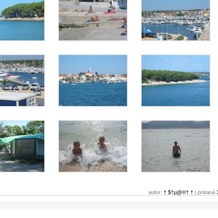
autor:
† $†µ@®† †
| pridaná