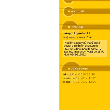
nákup
: 17 |
predaj
: 93
nový inzerát v sekcii rôzne
Predám zachovalú manželskú
posteľ s úložným priestorom.
Rozmer 160 x 200cm. Cena 70
Eur, bez matracov .Volať po 15:00
Hod. 0948/516822
lukic
11-1-2018
08:56
brano
4-12-2017
12:26
brano
4-12-2017
12:20