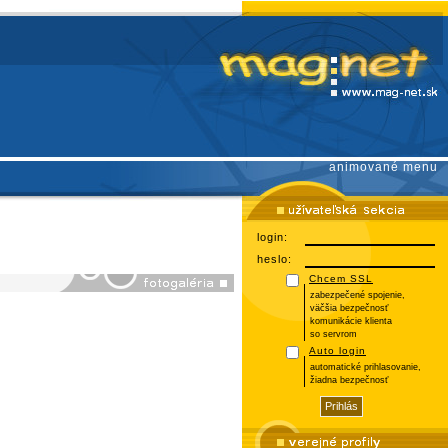
animované menu
login:
heslo:
Chcem SSL
zabezpečené spojenie,
väčšia bezpečnosť
komunikácie klienta
so servrom
Auto login
automatické prihlasovanie,
žiadna bezpečnosť