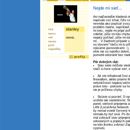
Nejde mi sieť...
Asi najčastejšie kladená ot
napísalo cez ichat, čiže ce
nevedia ako popísať svoj 
problém riadne, napríklad:
stanley
nick
mi toto:, nejde mi prijať po
meno
zdieľať, píše mi túto chyb
vek
nemá..
nejaký počítač, píše mi tút
mi:... V žiadnom prípad
mesto
so slovami "niečo mi tu pí
profi
stávame jasnovidcami :-),
najradšej
ešte nie sú natoľko dobr
pomohli odstrániť bez ria
Pár dobrých rád:
Stav siete môžete sled
stačí si hore vybrať
sieť
,
s
Ak ste inštalovali čosi
firewallom, alebo priamo f
nefunkčnosť nejakej sieť
práve toto - pokúste sa ho 
nie je príčinou chyby.
Skúste si pozrieť, či n
urobíte tak nasledovne: Št
panel, sieťové pripojenia a 
LAN (Local Area Network C
by nemal svietiť červený k
nemala by byť sivá. Po dvo
mal zobraziť stav pripojeni
odoslaných a prijatých pak
na túto ikonku zobrazí
Za
vypnutú.