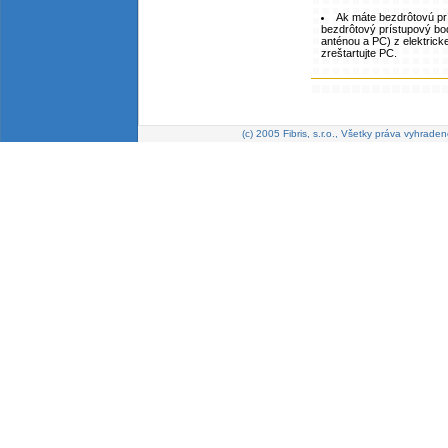
Ak máte bezdrôtovú pr
bezdrôtový prístupový bod
anténou a PC) z elektrick
zreštartujte PC.
(c) 2005 Fibris, s.r.o., Všetky práva vyhraden