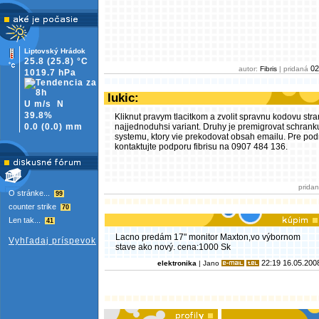
Liptovský Hrádok
25.8
(25.8)
°C
02
autor:
Fibris
| pridaná
1019.7 hPa
lukic:
U m/s
N
39.8%
Kliknut pravym tlacitkom a zvolit spravnu kodovu stra
0.0
(
0.0)
mm
najjednoduhsi variant. Druhy je premigrovat schran
systemu, ktory vie prekodovat obsah emailu. Pre pod
kontaktujte podporu fibrisu na 0907 484 136.
prida
O stránke...
99
counter strike
70
Len tak...
41
Lacno predám 17" monitor Maxton,vo výbornom
Vyhľadaj príspevok
stave ako nový. cena:1000 Sk
22:19 16.05.200
elektronika
| Jano