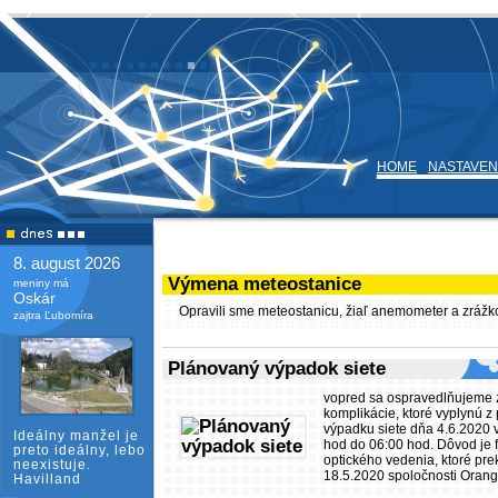
HOME
NASTAVEN
8. august 2026
Výmena meteostanice
meniny má
Oskár
Opravili sme meteostanicu, žiaľ anemometer a zrážk
zajtra Ľubomíra
Plánovaný výpadok siete
vopred sa ospravedlňujeme 
komplikácie, ktoré vyplynú 
výpadku siete dňa 4.6.2020 
Ideálny manžel je
hod do 06:00 hod. Dôvod je 
preto ideálny, lebo
optického vedenia, ktoré pre
neexistuje.
18.5.2020 spoločnosti Orang
Havilland