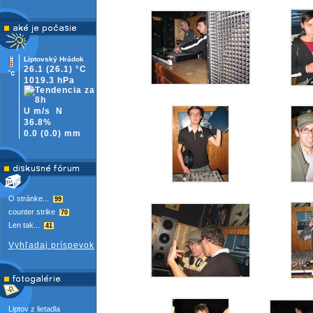
Liptovský Hrádok
26.1
(26.1)
°C
1019.3 hPa
U m/s
N
36.8%
0.0
(
0.0)
mm
O stránke...
99
counter strike
70
Len tak...
41
Vyhľadaj príspevok
Liptov z lietadla