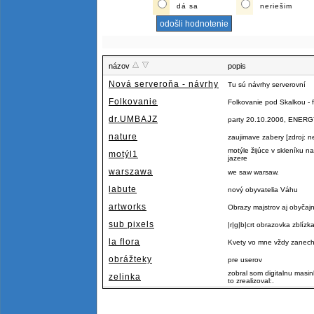
dá sa
neriešim
názov
popis
Nová serveroňa - návrhy
Tu sú návrhy serverovní
Folkovanie
Folkovanie pod Skalkou - f
dr.UMBAJZ
party 20.10.2006, ENERGY
nature
zaujimave zabery [zdroj: n
motýle žijúce v skleníku
motýl1
jazere
warszawa
we saw warsaw.
labute
nový obyvatelia Váhu
artworks
Obrazy majstrov aj obyčaj
sub pixels
|r|g|b|crt obrazovka zblízk
la flora
Kvety vo mne vždy zanecha
obrážteky
pre userov
zobral som digitalnu masi
zelinka
to zrealizoval:.