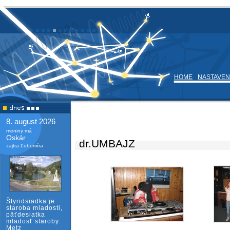
HOME
NASTAVEN
8. august 2026
meniny má
Oskár
dr.UMBAJZ
zajtra Ľubomíra
Štyridsiadka je
staroba mladosti,
päťdesiatka
mladosť staroby.
Metz