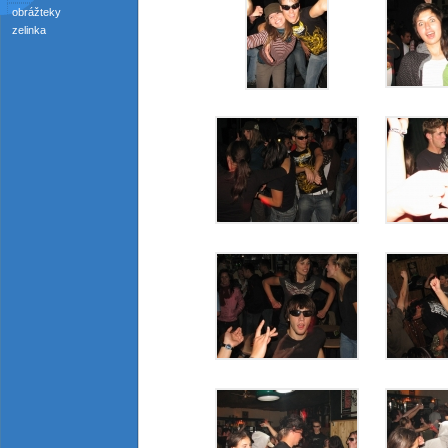
obrážteky
zelinka