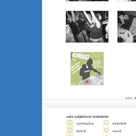
autor:
s
vaše subjektívne hodnotenie
vynikajúce
nedobré
dobré
nanič