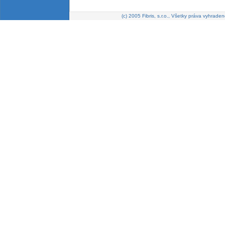
(c) 2005 Fibris, s.r.o., Všetky práva vyhraden