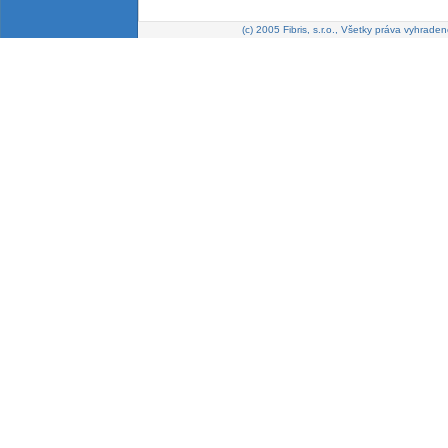
(c) 2005 Fibris, s.r.o., Všetky práva vyhraden