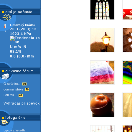
Liptovský Hrádok
20.3
(20.3)
°C
1023.4 hPa
U m/s
N
68.1%
0.0
(
0.0)
mm
O stránke...
99
counter strike
70
Len tak...
41
Vyhľadaj príspevok
Liptov z lietadla