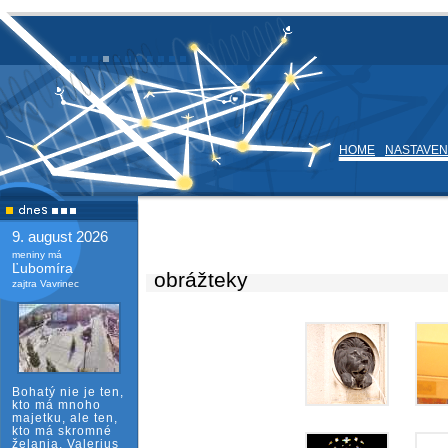
HOME
NASTAVEN
9. august 2026
meniny má
Ľubomíra
obrážteky
zajtra Vavrinec
Bohatý nie je ten,
kto má mnoho
majetku, ale ten,
kto má skromné
želania. Valerius