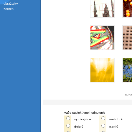
obrážteky
zelinka
auto
vaše subjektívne hodnotenie
vynikajúce
nedobré
dobré
nanič