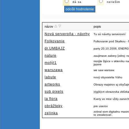
dá sa
neriešim
názov
popis
Nová serveroňa - návrhy
Tu sú návrhy serverovní
Folkovanie
Folkovanie pod Skalkou - f
dr.UMBAJZ
party 20.10.2006, ENERGY
nature
zaujimave zabery [zdroj: n
motýle žijúce v skleníku
motýl1
jazere
warszawa
we saw warsaw.
labute
nový obyvatelia Váhu
artworks
Obrazy majstrov aj obyčaj
sub pixels
|r|g|b|crt obrazovka zblízk
la flora
Kvety vo mne vždy zanecha
obrážteky
pre userov
zobral som digitalnu masi
zelinka
to zrealizoval:.