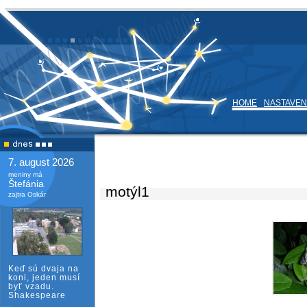
HOME
NASTAVEN
7. august 2026
meniny má
Štefánia
motýl1
zajtra Oskár
Keď sú dvaja na
koni, jeden musí
byť vzadu.
Shakespeare