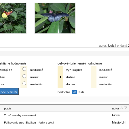
autor:
lucia
| pridaná
ektívne hodnotenie
celkové (priemerné) hodnotenie
nikajúce
nedobré
vynikajúce
nedobré
bré
nanič
dobré
nanič
 sa
neriešim
dá sa
neriešim
hodnotilo
20
ľudí
popis
autor
y
Fibris
Tu sú návrhy serverovní
Mesto LH
Folkovanie pod Skalkou - fotky z akcii