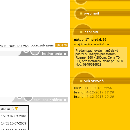
nákup
: 17 |
predaj
: 93
nový inzerát v sekcii rôzne
počet zobrazení
163170
23-10-2005
17:47:58
Predám zachovalú manželskú
posteľ s úložným priestorom.
Rozmer 160 x 200cm. Cena 70
Eur, bez matracov .Volať po 15:00
Hod. 0948/516822
lukic
11-1-2018
08:56
brano
4-12-2017
12:26
brano
4-12-2017
12:20
dátum
15:33 07-03-2018
14:31 13-07-2009