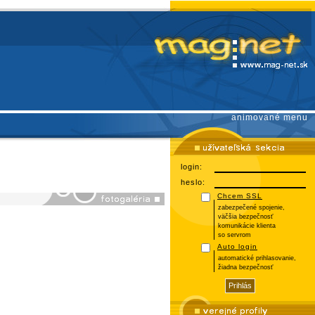
animované menu
login:
heslo:
Chcem SSL
zabezpečené spojenie,
väčšia bezpečnosť
komunikácie klienta
so servrom
Auto login
automatické prihlasovanie,
žiadna bezpečnosť