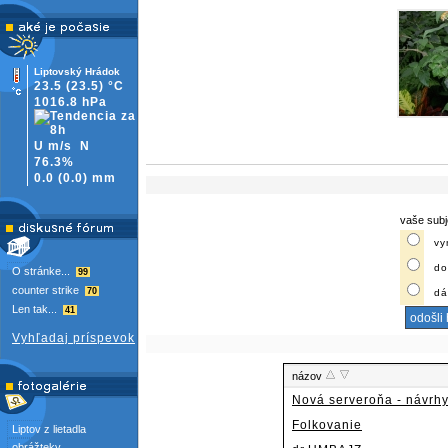
Liptovský Hrádok
23.5
(23.5)
°C
1016.8 hPa
U m/s
N
76.3%
0.0
(
0.0)
mm
vaše subj
vy
do
O stránke...
99
counter strike
70
dá
Len tak...
41
Vyhľadaj príspevok
názov
Nová serveroňa - návrh
Folkovanie
Liptov z lietadla
obrážteky