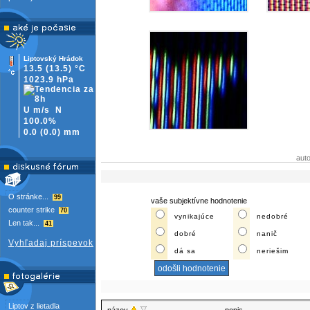
Liptovský Hrádok
13.5
(13.5)
°C
1023.9 hPa
U m/s
N
100.0%
0.0
(
0.0)
mm
aut
O stránke...
99
vaše subjektívne hodnotenie
counter strike
70
vynikajúce
nedobré
Len tak...
41
dobré
nanič
Vyhľadaj príspevok
dá sa
neriešim
Liptov z lietadla