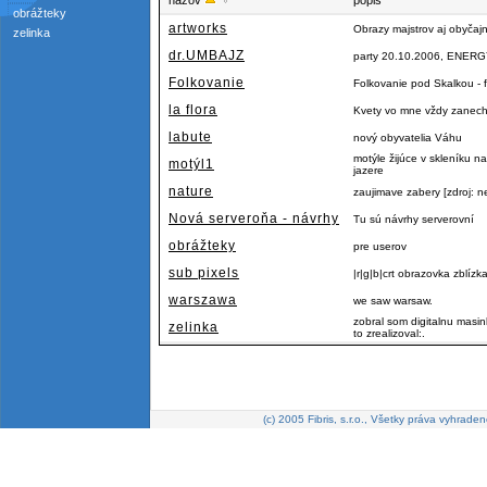
názov
popis
obrážteky
artworks
Obrazy majstrov aj obyčaj
zelinka
dr.UMBAJZ
party 20.10.2006, ENERGY
Folkovanie
Folkovanie pod Skalkou - f
la flora
Kvety vo mne vždy zanecha
labute
nový obyvatelia Váhu
motýle žijúce v skleníku
motýl1
jazere
nature
zaujimave zabery [zdroj: n
Nová serveroňa - návrhy
Tu sú návrhy serverovní
obrážteky
pre userov
sub pixels
|r|g|b|crt obrazovka zblízk
warszawa
we saw warsaw.
zobral som digitalnu masi
zelinka
to zrealizoval:.
(c) 2005 Fibris, s.r.o., Všetky práva vyhraden