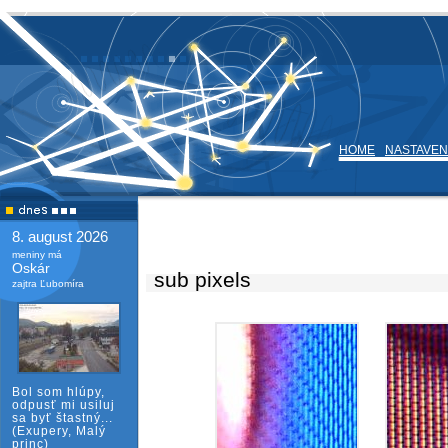
HOME
NASTAVEN
8. august 2026
meniny má
Oskár
sub pixels
zajtra Ľubomíra
Bol som hlúpy,
odpusť mi usiluj
sa byť štastný...
(Exupery, Malý
princ)