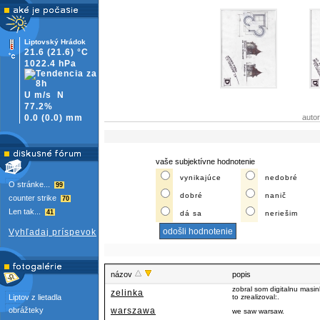
Liptovský Hrádok
21.6
(21.6)
°C
1022.4 hPa
U m/s
N
77.2%
0.0
(
0.0)
mm
auto
vaše subjektívne hodnotenie
vynikajúce
nedobré
O stránke...
99
dobré
nanič
counter strike
70
Len tak...
41
dá sa
neriešim
Vyhľadaj príspevok
názov
popis
zobral som digitalnu masi
zelinka
Liptov z lietadla
to zrealizoval:.
obrážteky
warszawa
we saw warsaw.