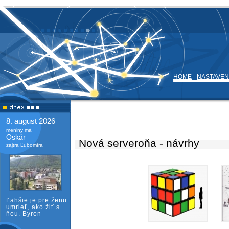
HOME
NASTAVEN
8. august 2026
meniny má
Oskár
Nová serveroňa - návrhy
zajtra Ľubomíra
Ľahšie je pre ženu
umrieť, ako žiť s
ňou. Byron