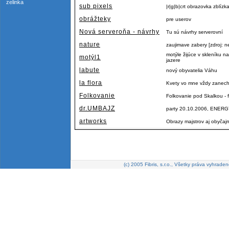
zelinka
sub pixels
|r|g|b|crt obrazovka zblízk
obrážteky
pre userov
Nová serveroňa - návrhy
Tu sú návrhy serverovní
nature
zaujimave zabery [zdroj: n
motýle žijúce v skleníku
motýl1
jazere
labute
nový obyvatelia Váhu
la flora
Kvety vo mne vždy zanecha
Folkovanie
Folkovanie pod Skalkou - f
dr.UMBAJZ
party 20.10.2006, ENERGY
artworks
Obrazy majstrov aj obyčaj
(c) 2005 Fibris, s.r.o., Všetky práva vyhraden