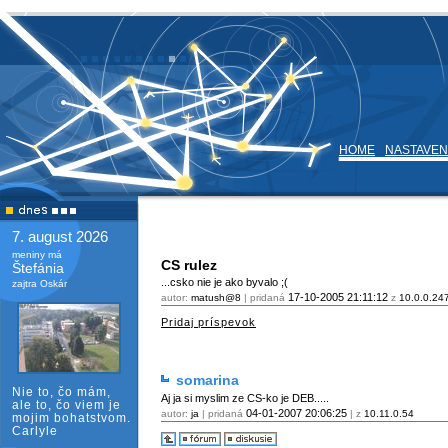
HOME
NASTAVEN
7. august 2026
meniny má
CS rulez
Štefánia
...csko nie je ako byvalo ;(
zajtra Oskár
17-10-2005
21:11:12
autor:
matush@8
| pridaná
z
10.0.0.24
Pridaj príspevok
somarina
Nie to, čo mám,
Aj ja si myslim ze CS-ko je DEB.....
ale to, čo viem je
04-01-2007
20:06:25
autor:
ja
| pridaná
| z
10.11.0.54
mojim bohatstvom.
Carlyle