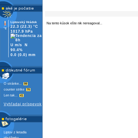
Liptovský Hrádok
Na tento kúsok ešte nik nereagoval...
22.3
(22.3)
°C
1017.9 hPa
U m/s
N
90.4%
0.0
(
0.0)
mm
O stránke...
99
counter strike
70
Len tak...
41
Vyhľadaj príspevok
Liptov z lietadla
obrážteky