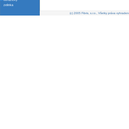
zelinka
(c) 2005 Fibris, s.r.o., Všetky práva vyhraden