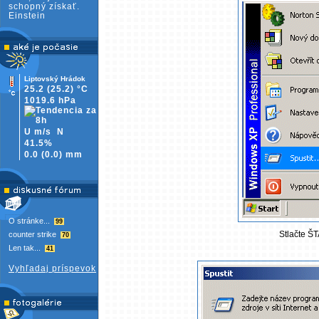
schopný získať.
Einstein
Liptovský Hrádok
25.2
(25.2)
°C
1019.6 hPa
U m/s
N
41.5%
0.0
(
0.0)
mm
O stránke...
99
Stlačte ŠT
counter strike
70
Len tak...
41
Vyhľadaj príspevok