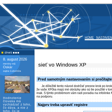
HOME
NASTAVEN
8. august 2026
sieť vo Windows XP
meniny má
Oskár
zajtra Ľubomíra
Pred samotným nastavovaním si prečítajt
Je dôležité tento návod dodržať presne krok po kr
že vaše XPčka majú iné obrázky ako sú tie použité v to
inak. S týmto problémom vám radi poradia na infolinke 
na podporu.
Hodnotenie
človeka má
Najprv treba upraviť registre
vychádzať z toho,
čo dáva, a nie z
toho, čo je