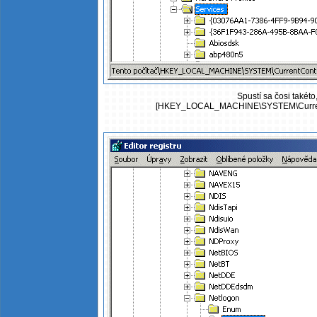
Spustí sa čosi takéto
[HKEY_LOCAL_MACHINE\SYSTEM\CurrentC