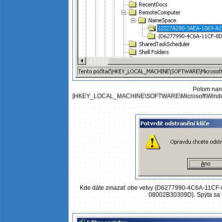
Potom naro
[HKEY_LOCAL_MACHINE\SOFTWARE\Microsoft\Windows
Kde dáte zmazať obe vetvy {D6277990-4C6A-11C
08002B30309D}. Spýta sa vá