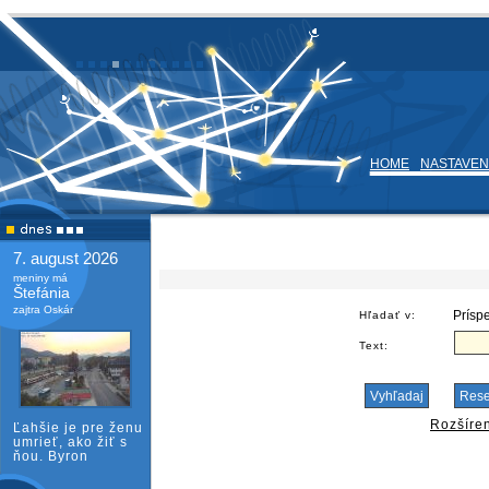
HOME
NASTAVEN
7. august 2026
meniny má
Štefánia
zajtra Oskár
Hľadať v:
Text:
Rozšíre
Ľahšie je pre ženu
umrieť, ako žiť s
ňou. Byron