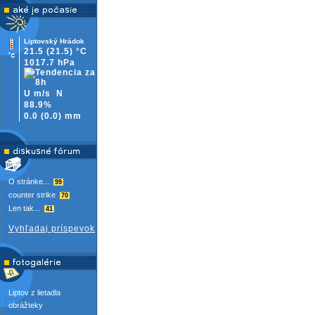
Liptovský Hrádok
21.5
(21.5)
°C
1017.7 hPa
U m/s
N
88.9%
0.0
(
0.0)
mm
O stránke...
99
counter strike
70
Len tak...
41
Vyhľadaj príspevok
Liptov z lietadla
obrážteky