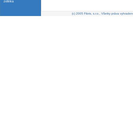
zelinka
(c) 2005 Fibris, s.r.o., Všetky práva vyhraden