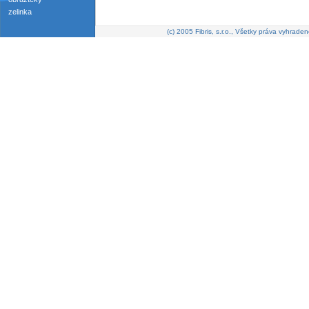
zelinka
(c) 2005 Fibris, s.r.o., Všetky práva vyhraden