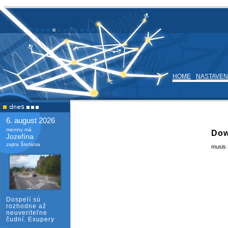
HOME
NASTAVEN
6. august 2026
meniny má
Dow
Jozefína
zajtra Štefánia
musis s
Dospelí sú
rozhodne až
neuveriteľne
čudní. Exupery