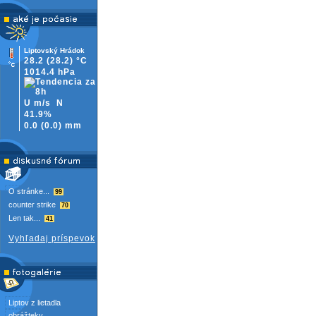
Liptovský Hrádok
28.2
(28.2)
°C
1014.4 hPa
U m/s
N
41.9%
0.0
(
0.0)
mm
O stránke...
99
counter strike
70
Len tak...
41
Vyhľadaj príspevok
Liptov z lietadla
obrážteky