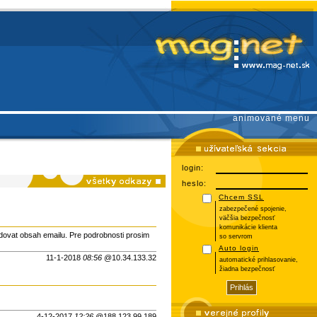
animované menu
login:
heslo:
Chcem SSL
zabezpečené spojenie,
väčšia bezpečnosť
komunikácie klienta
odovat obsah emailu. Pre podrobnosti prosim
so servrom
Auto login
11-1-2018
08:56
@10.34.133.32
automatické prihlasovanie,
žiadna bezpečnosť
4-12-2017
12:26
@188.123.99.189