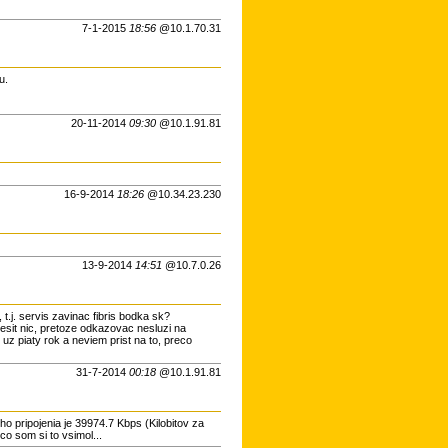
7-1-2015
18:56
@10.1.70.31
u.
20-11-2014
09:30
@10.1.91.81
16-9-2014
18:26
@10.34.23.230
13-9-2014
14:51
@10.7.0.26
.j. servis zavinac fibris bodka sk?
iesit nic, pretoze odkazovac nesluzi na
 uz piaty rok a neviem prist na to, preco
31-7-2014
00:18
@10.1.91.81
o pripojenia je 39974.7 Kbps (Kilobitov za
co som si to vsimol...