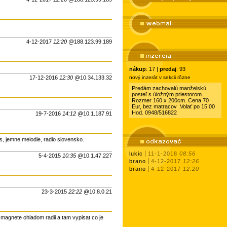
4-12-2017
12:20
@188.123.99.189
nákup
: 17 |
predaj
: 93
17-12-2016
12:30
@10.34.133.32
nový inzerát v sekcii rôzne
Predám zachovalú manželskú
posteľ s úložným priestorom.
Rozmer 160 x 200cm. Cena 70
Eur, bez matracov .Volať po 15:00
Hod. 0948/516822
19-7-2016
14:12
@10.1.187.91
s, jemne melodie, radio slovensko.
lukic
11-1-2018
08:56
5-4-2015
10:35
@10.1.47.227
brano
4-12-2017
12:26
brano
4-12-2017
12:20
23-3-2015
22:22
@10.8.0.21
magnete ohladom radii a tam vypisat co je