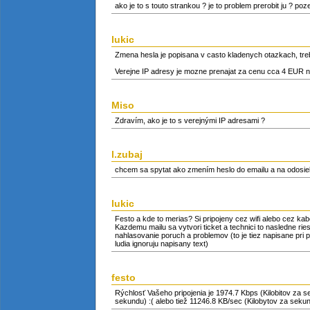
ako je to s touto strankou ? je to problem prerobit ju ? poz
lukic
Zmena hesla je popisana v casto kladenych otazkach, treb
Verejne IP adresy je mozne prenajat za cenu cca 4 EUR na 
Miso
Zdravím, ako je to s verejnými IP adresami ?
l.zubaj
chcem sa spytat ako zmením heslo do emailu a na odosi
lukic
Festo a kde to merias? Si pripojeny cez wifi alebo cez ka
Kazdemu mailu sa vytvori ticket a technici to nasledne rie
nahlasovanie poruch a problemov (to je tiez napisane pri pr
ludia ignoruju napisany text)
festo
Rýchlosť Vašeho pripojenia je 1974.7 Kbps (Kilobitov za s
sekundu) :( alebo tiež 11246.8 KB/sec (Kilobytov za sekund