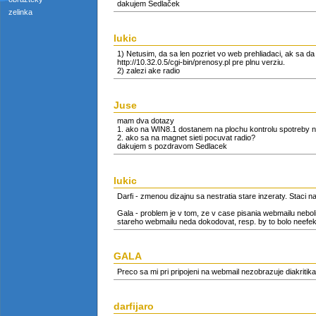
dakujem Sedlaček
zelinka
lukic
1) Netusim, da sa len pozriet vo web prehliadaci, ak sa da
http://10.32.0.5/cgi-bin/prenosy.pl pre plnu verziu.
2) zalezi ake radio
Juse
mam dva dotazy
1. ako na WIN8.1 dostanem na plochu kontrolu spotreby n
2. ako sa na magnet sieti pocuvat radio?
dakujem s pozdravom Sedlacek
lukic
Darfi - zmenou dizajnu sa nestratia stare inzeraty. Staci n
Gala - problem je v tom, ze v case pisania webmailu neb
stareho webmailu neda dokodovat, resp. by to bolo neefekti
GALA
Preco sa mi pri pripojeni na webmail nezobrazuje diakriti
darfijaro