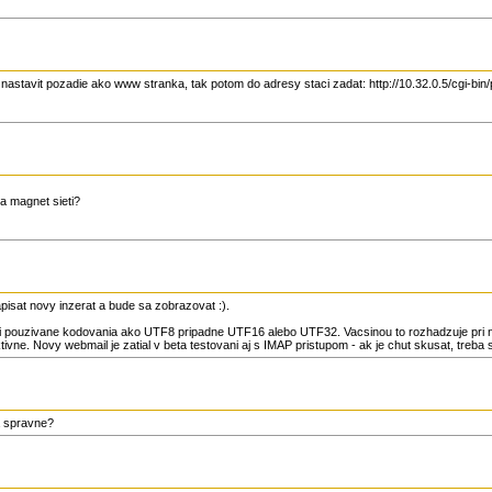
 nastavit pozadie ako www stranka, tak potom do adresy staci zadat: http://10.32.0.5/cgi-bin
a magnet sieti?
apisat novy inzerat a bude sa zobrazovat :).
oli pouzivane kodovania ako UTF8 pripadne UTF16 alebo UTF32. Vacsinou to rozhadzuje pri 
vne. Novy webmail je zatial v beta testovani aj s IMAP pristupom - ak je chut skusat, treba 
ka spravne?