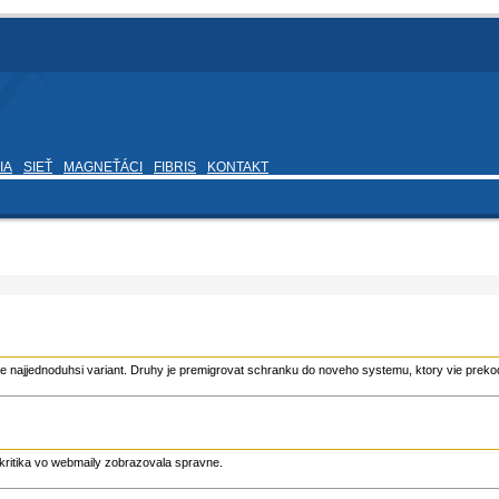
IA
SIEŤ
MAGNEŤÁCI
FIBRIS
KONTAKT
 je najjednoduhsi variant. Druhy je premigrovat schranku do noveho systemu, ktory vie prek
akritika vo webmaily zobrazovala spravne.