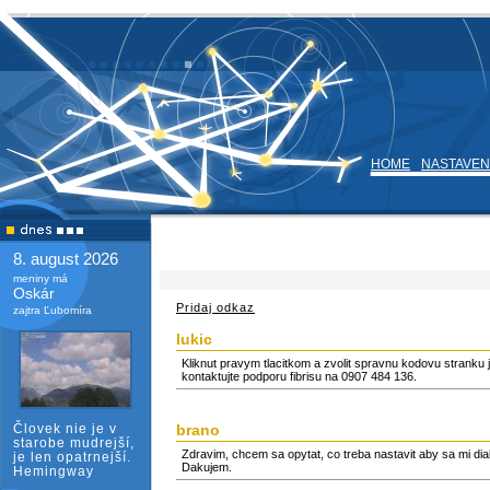
HOME
NASTAVEN
8. august 2026
meniny má
Oskár
Pridaj odkaz
zajtra Ľubomíra
lukic
Kliknut pravym tlacitkom a zvolit spravnu kodovu stranku
kontaktujte podporu fibrisu na 0907 484 136.
Človek nie je v
brano
starobe mudrejší,
Zdravim, chcem sa opytat, co treba nastavit aby sa mi di
je len opatrnejší.
Dakujem.
Hemingway