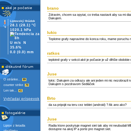
brano
Zdravim, chcem sa opytat, co treba nastavit aby sa mi di
Dakujem.
Liptovský Hrádok
28.1
(28.1)
°C
1020.1 hPa
lukic
Teplotne grafy napravime do konca roku, mame poruchu n
U m/s
N
35.6%
0.0
(
0.0)
mm
ratkos
teplotné grafy v sekcii aké je počasie je už dlhšie obdobi
Juse
O stránke...
99
lukic: Dakujem za odkazy ale ani jeden mi nic nezobrazil
Dakujem s pozdravom Sedláček
counter strike
70
Len tak...
41
Brto
Vyhľadaj príspevok
da sa pripojit na teru cez teblet (android) ? Ak ano ako?
Juse
Liptov z lietadla
Radia ktore poskytuje magnet siet tak aby mi neubudali M
dostupne na akej IP a porte pre magnet siet.
obrážteky