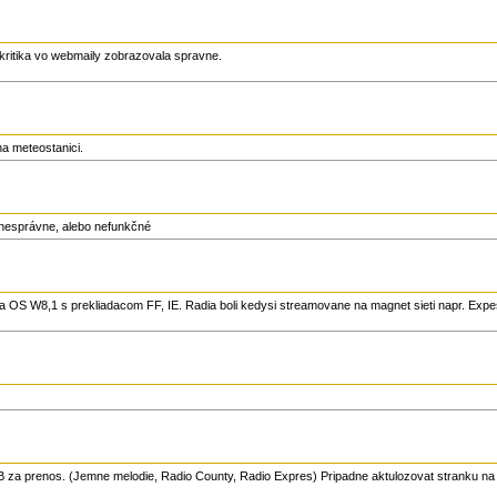
akritika vo webmaily zobrazovala spravne.
a meteostanici.
e nesprávne, alebo nefunkčné
 na OS W8,1 s prekliadacom FF, IE. Radia boli kedysi streamovane na magnet sieti napr. Expe
B za prenos. (Jemne melodie, Radio County, Radio Expres) Pripadne aktulozovat stranku na 