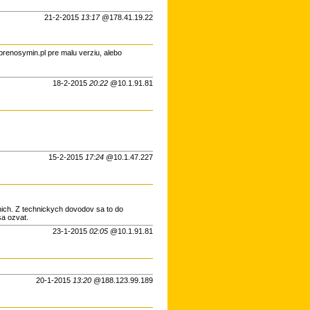
21-2-2015
13:17
@178.41.19.22
/prenosymin.pl pre malu verziu, alebo
18-2-2015
20:22
@10.1.91.81
15-2-2015
17:24
@10.1.47.227
nich. Z technickych dovodov sa to do
sa ozvat.
23-1-2015
02:05
@10.1.91.81
20-1-2015
13:20
@188.123.99.189