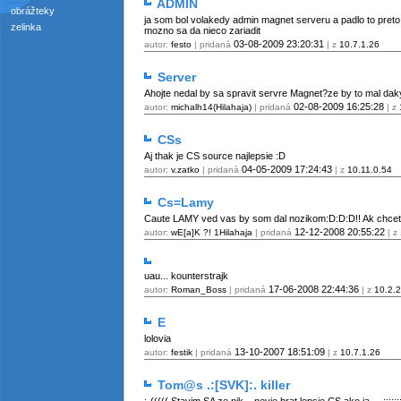
ADMIN
obrážteky
ja som bol volakedy admin magnet serveru a padlo to preto 
zelinka
mozno sa da nieco zariadit
03-08-2009
23:20:31
autor:
festo
| pridaná
| z
10.7.1.26
Server
Ahojte nedal by sa spravit servre Magnet?ze by to mal daky
02-08-2009
16:25:28
autor:
michalh14(Hilahaja)
| pridaná
| z
CSs
Aj thak je CS source najlepsie :D
04-05-2009
17:24:43
autor:
v.zatko
| pridaná
| z
10.11.0.54
Cs=Lamy
Caute LAMY ved vas by som dal nozikom:D:D:D!! Ak chcete
12-12-2008
20:55:22
autor:
wE[a]K ?! 1Hilahaja
| pridaná
| z
uau... kounterstrajk
17-06-2008
22:44:36
autor:
Roman_Boss
| pridaná
| z
10.2.
E
lolovia
13-10-2007
18:51:09
autor:
festik
| pridaná
| z
10.7.1.26
Tom@s .:[SVK]:. killer