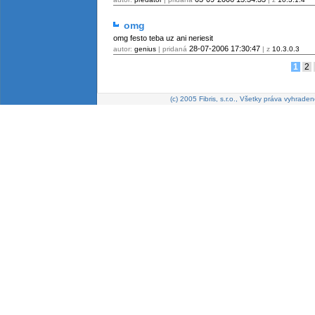
omg
omg festo teba uz ani neriesit
28-07-2006
17:30:47
autor:
genius
| pridaná
| z
10.3.0.3
1
2
(c) 2005 Fibris, s.r.o., Všetky práva vyhraden