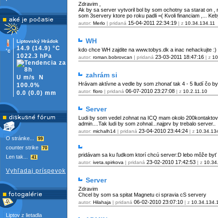
Zdravim ,
Ak by sa server vytvoril bol by som ochotny sa starat on ,
som 3servery ktore po roku padli =( Kvoli financiam ,... K
15-04-2011
22:34:19
autor:
Merlo
| pridaná
| z
10.34.134.11
WH
Liptovský Hrádok
14.9
(14.9)
°C
kdo chce WH zajdite na www.tobys.dk a inac nehackujte :)
1022.3 hPa
23-03-2011
18:47:16
autor:
roman.bobrovcan
| pridaná
| z
10
zahrám si
U m/s
N
Hrávam aktívne a vedle by som zhonať tak 4 - 5 lludí čo by
100.0%
06-07-2010
23:27:08
autor:
floro
| pridaná
| z
10.2.11.10
0.0
(
0.0)
mm
Server
Ludi by som vedel zohnat na ICQ mam okolo 200kontaktov
admin....Tak ludi by som zohnal...najprv by trebalo server..
23-04-2010
23:44:24
autor:
michalh14
| pridaná
| z
10.34.13
O stránke...
99
counter strike
70
pridávam sa ku ľudkom ktorí chcú server:D lebo môže byť 
Len tak...
41
23-02-2010
17:42:53
autor:
iveta.spirkova
| pridaná
| z
10.34
Vyhľadaj príspevok
Server
Zdravim
Chcel by som sa spitat Magnetu ci spravia cS servery
06-02-2010
23:07:10
autor:
Hilahaja
| pridaná
| z
10.34.134.
Liptov z lietadla