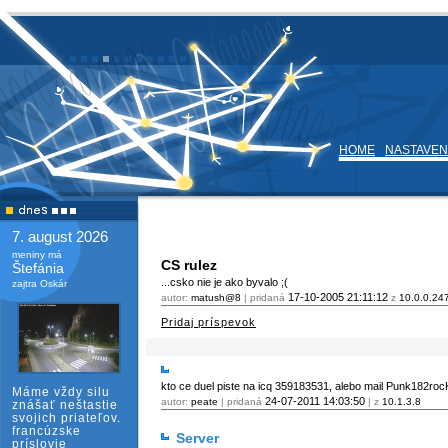
HOME
NASTAVEN
7. august 2026
meniny má
CS rulez
Štefánia
...csko nie je ako byvalo ;(
zajtra Oskár
17-10-2005
21:11:12
autor:
matush@8
| pridaná
z
10.0.0.24
Pridaj príspevok
kto ce duel piste na icq 359183531, alebo mail Punk182r
Máme vždy silu
24-07-2011
14:03:50
autor:
peate
| pridaná
| z
10.1.3.8
znášať neštastie
svojich priateľov.
francúzske
Server
príslovie