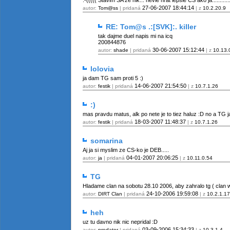
:-((((( Stavim SA ze nik... nevie hrat lepsie CS ako ja.....:::::::::
27-06-2007
18:44:14
autor:
Tom@ss
| pridaná
| z
10.2.20.9
RE: Tom@s .:[SVK]:. killer
tak dajme duel napis mi na icq
200844876
30-06-2007
15:12:44
autor:
shade
| pridaná
| z
10.13.
lolovia
ja dam TG sam proti 5 :)
14-06-2007
21:54:50
autor:
festik
| pridaná
| z
10.7.1.26
:)
mas pravdu matus, alk po nete je to tiez haluz :D no a TG ja 
18-03-2007
11:48:37
autor:
festik
| pridaná
| z
10.7.1.26
somarina
Aj ja si myslim ze CS-ko je DEB.....
04-01-2007
20:06:25
autor:
ja
| pridaná
| z
10.11.0.54
TG
Hladame clan na sobotu 28.10 2006, aby zahralo tg ( clan 
24-10-2006
19:59:08
autor:
DIRT Clan
| pridaná
| z
10.2.1.17
heh
uz tu davno nik nic nepridal :D
03-09-2006
15:34:33
autor:
predator
| pridaná
| z
10.3.1.4