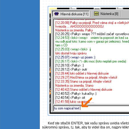
Keď ste stlačili ENTER, tak vašu správu uvidia všetc
súkromnú správu, t.j. tak, aby to videl iba on, najprv kl