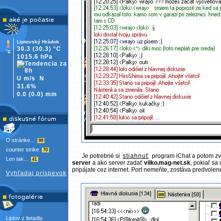
Liptovský Hrádok
30.3
(30.3)
°C
1015.6 hPa
U m/s
N
31.6%
0.0
(
0.0)
mm
O stránke...
99
counter strike
70
Je potrebné si
stiahnuť
program iChat a potom zvo
Len tak...
41
server
a ako server zadať
vilko.mag-net.sk
, pokiaľ sa
pripájate cez internet. Port nemeňte, zostáva predvolené
Vyhľadaj príspevok
Liptov z lietadla