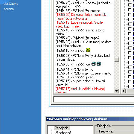
obrážteky
zelinka