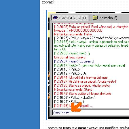
zobrazí:
potom za tento text
/msg "wray"
iba napíšete správu