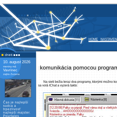
HOME
NASTAVEN
10. august 2026
komunikácia pomocou program
meniny má
Vavrinec
zajtra Zuzana
Na sieti bežia teraz dva programy, ktorými možno 
sa volá IChat a vyzerá takto:
Čas je najlepší
sudca a
trpezlivosť
najlepší majster.
Pourtales