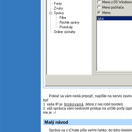
Pokiaľ sa vám nedá pripojiť, napíšte na servis zavi
byť:
1. vaša IP je
blokovaná
(ktosi z nej robil bordel)
2. váš správca vám nedovolil prístup na určité porty (apl
nie je :-/
Malý návod
Správa sa v iChate píše veľmi ľahko: do toho bieleh