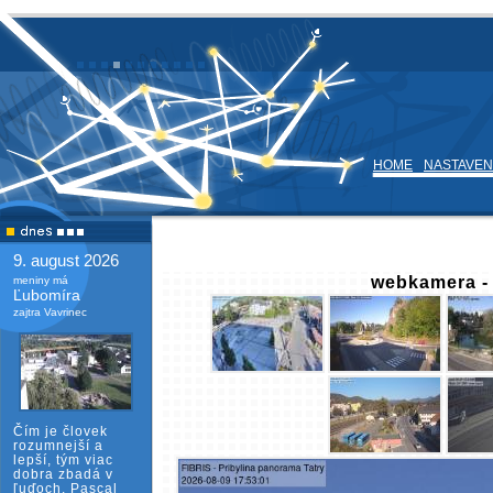
HOME
NASTAVEN
9. august 2026
webkamera 
meniny má
Ľubomíra
zajtra Vavrinec
Čím je človek
rozumnejší a
lepší, tým viac
dobra zbadá v
ľuďoch. Pascal