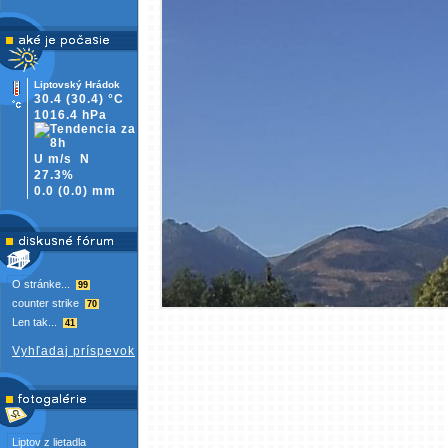
Liptovský Hrádok
30.4
(30.4)
°C
1016.4 hPa
U m/s
N
27.3%
0.0
(
0.0)
mm
O stránke...
99
counter strike
70
Len tak...
41
Vyhľadaj príspevok
Liptov z lietadla