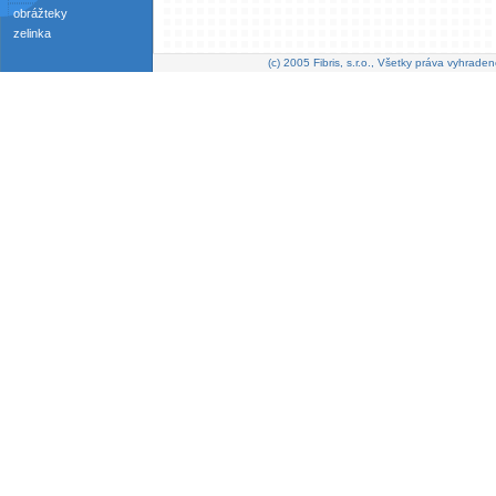
obrážteky
zelinka
(c) 2005 Fibris, s.r.o., Všetky práva vyhraden