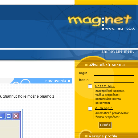
animované menu
login:
heslo:
Chcem SSL
zabezpečené spojenie,
väčšia bezpečnosť
. Stiahnuť ho je možné priamo z
komunikácie klienta
so servrom
Auto login
automatické prihlasovanie,
žiadna bezpečnosť