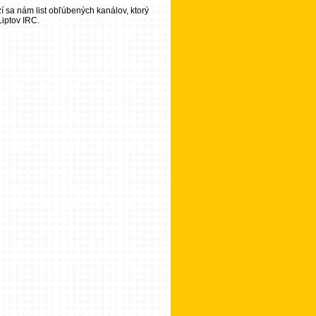
zí sa nám list obľúbených kanálov, ktorý
Liptov IRC.