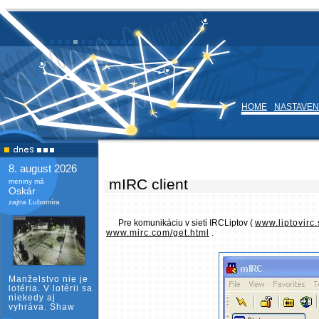
HOME
NASTAVEN
8. august 2026
mIRC client
meniny má
Oskár
zajtra Ľubomíra
Pre komunikáciu v sieti IRCLiptov (
www.liptovirc.
www.mirc.com/get.html
.
Manželstvo nie je
lotéria. V lotérii sa
niekedy aj
vyhráva. Shaw