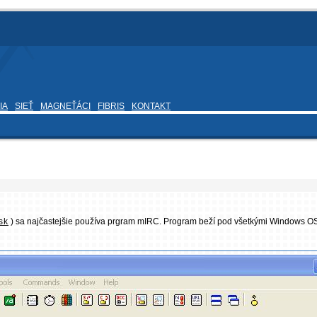
IA
SIEŤ
MAGNEŤÁCI
FIBRIS
KONTAKT
sk
) sa najčastejšie používa prgram mIRC. Program beží pod všetkými Windows OS