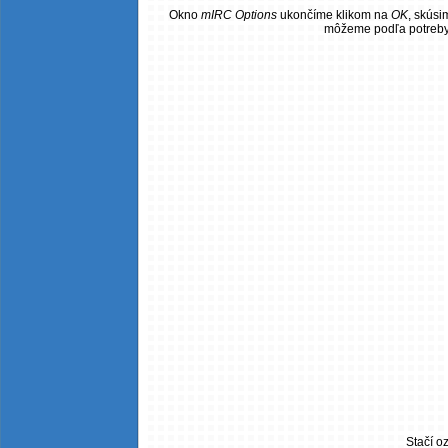
Okno
mIRC Options
ukončíme klikom na
OK
, skúsi
môžeme podľa potreby e
Stačí o