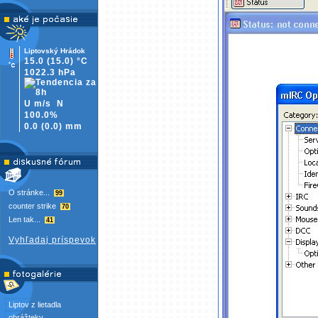
Liptovský Hrádok
15.0
(15.0)
°C
1022.3 hPa
U m/s
N
100.0%
0.0
(
0.0)
mm
O stránke...
99
counter strike
70
Len tak...
41
Vyhľadaj príspevok
Liptov z lietadla
obrážteky