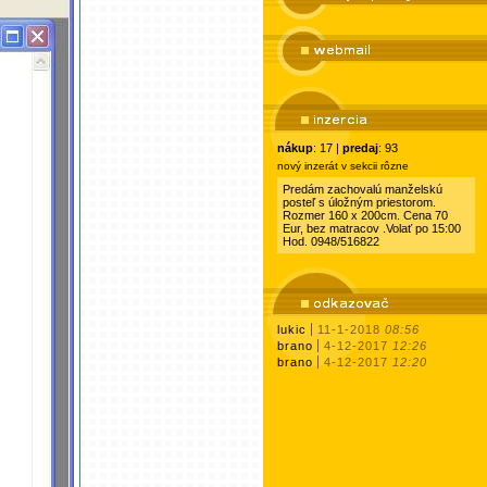
nákup
: 17 |
predaj
: 93
nový inzerát v sekcii rôzne
Predám zachovalú manželskú
posteľ s úložným priestorom.
Rozmer 160 x 200cm. Cena 70
Eur, bez matracov .Volať po 15:00
Hod. 0948/516822
lukic
11-1-2018
08:56
brano
4-12-2017
12:26
brano
4-12-2017
12:20