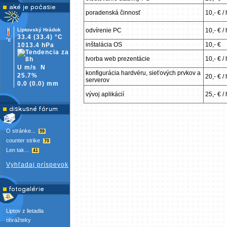
poradenská činnosť
10,- € /
Liptovský Hrádok
odvírenie PC
10,- € /
33.4
(33.4)
°C
inštalácia OS
10,- €
1013.4 hPa
tvorba web prezentácie
10,- € /
U m/s
N
konfigurácia hardvéru, sieťových prvkov a
25.7%
20,- € /
serverov
0.0
(
0.0)
mm
vývoj aplikácií
25,- € /
O stránke...
99
counter strike
70
Len tak...
41
Vyhľadaj príspevok
Liptov z lietadla
obrážteky