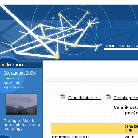
HOME
NASTAVEN
10. august 2026
meniny má
Vavrinec
zajtra Zuzana
Cenník internetu
|
Cenník pre 
Cenník ost
platný 
Dialóg je štastie,
nerozmieňaj ho na
cena b
monológy.
DPH
otestovanie stability PC
20,- €