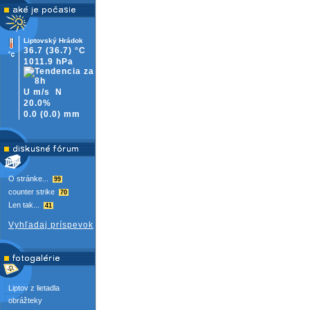
Liptovský Hrádok
36.7
(36.7)
°C
1011.9 hPa
U m/s
N
20.0%
0.0
(
0.0)
mm
O stránke...
99
counter strike
70
Len tak...
41
Vyhľadaj príspevok
Liptov z lietadla
obrážteky