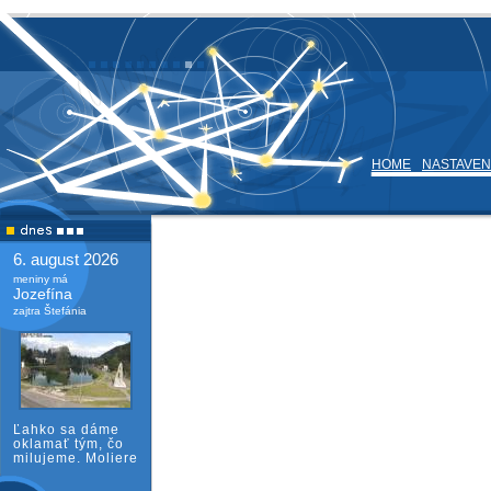
HOME
NASTAVEN
6. august 2026
meniny má
Jozefína
zajtra Štefánia
Ľahko sa dáme
oklamať tým, čo
milujeme. Moliere