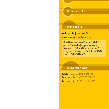
nákup
: 17 |
predaj
: 93
nový inzerát v sekcii rôzne
Predám zachovalú manželskú
posteľ s úložným priestorom.
Rozmer 160 x 200cm. Cena 70
Eur, bez matracov .Volať po 15:00
Hod. 0948/516822
lukic
11-1-2018
08:56
brano
4-12-2017
12:26
brano
4-12-2017
12:20