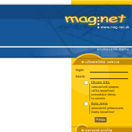
animované menu
login:
heslo:
Chcem SSL
zabezpečené spojenie,
väčšia bezpečnosť
komunikácie klienta
so servrom
Auto login
automatické prihlasovanie,
žiadna bezpečnosť