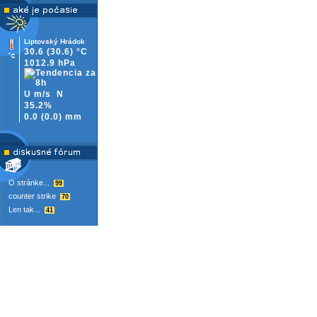
Liptovský Hrádok
30.6
(30.6)
°C
1012.9 hPa
U m/s
N
35.2%
0.0
(
0.0)
mm
O stránke...
99
counter strike
70
Len tak...
41