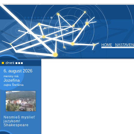
HOME
NASTAVEN
6. august 2026
meniny má
Jozefína
zajtra Štefánia
Nesmieš myslieť
jazykom!
Shakespeare