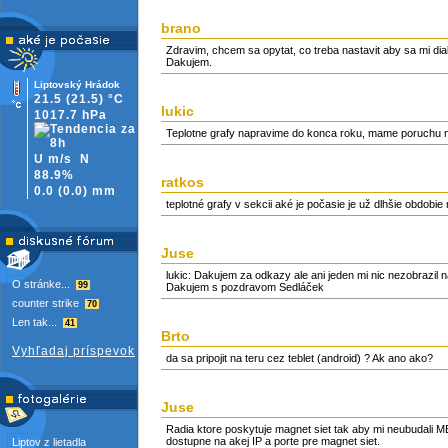
brano
Zdravim, chcem sa opytat, co treba nastavit aby sa mi di
Dakujem.
Liptovský Hrádok
21.5
(21.5)
°C
lukic
1017.7 hPa
Teplotne grafy napravime do konca roku, mame poruchu n
U m/s
N
88.9%
ratkos
0.0
(
0.0)
mm
teplotné grafy v sekcii aké je počasie je už dlhšie obdobi
Juse
lukic: Dakujem za odkazy ale ani jeden mi nic nezobrazil
O stránke...
99
Dakujem s pozdravom Sedláček
counter strike
70
Len tak...
41
Brto
Vyhľadaj príspevok
da sa pripojit na teru cez teblet (android) ? Ak ano ako?
Juse
Radia ktore poskytuje magnet siet tak aby mi neubudali M
dostupne na akej IP a porte pre magnet siet.
Liptov z lietadla