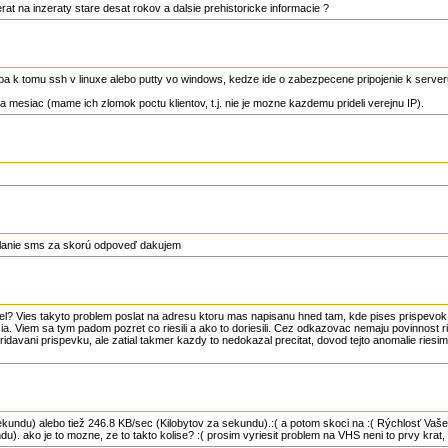
erat na inzeraty stare desat rokov a dalsie prehistoricke informacie ?
a k tomu ssh v linuxe alebo putty vo windows, kedze ide o zabezpecene pripojenie k server
mesiac (mame ich zlomok poctu klientov, t.j. nie je mozne kazdemu prideli verejnu IP).
elanie sms za skorú odpoveď dakujem
bel? Vies takyto problem poslat na adresu ktoru mas napisanu hned tam, kde pises prispevok, t
sia. Viem sa tym padom pozret co riesili a ako to doriesili. Cez odkazovac nemaju povinnost r
idavani prispevku, ale zatial takmer kazdy to nedokazal precitat, dovod tejto anomalie riesim
ekundu) alebo tiež 246.8 KB/sec (Kilobytov za sekundu).:( a potom skoci na :( Rýchlosť Vašeh
u). ako je to mozne, ze to takto kolise? :( prosim vyriesit problem na VHS neni to prvy krat, 