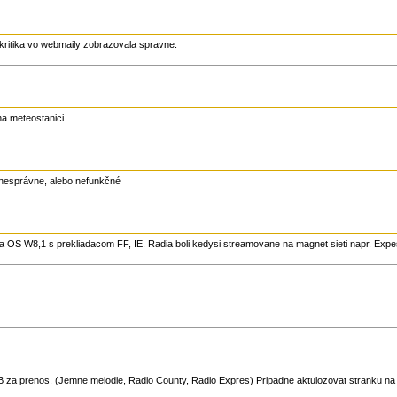
akritika vo webmaily zobrazovala spravne.
a meteostanici.
e nesprávne, alebo nefunkčné
 na OS W8,1 s prekliadacom FF, IE. Radia boli kedysi streamovane na magnet sieti napr. Expe
B za prenos. (Jemne melodie, Radio County, Radio Expres) Pripadne aktulozovat stranku na 