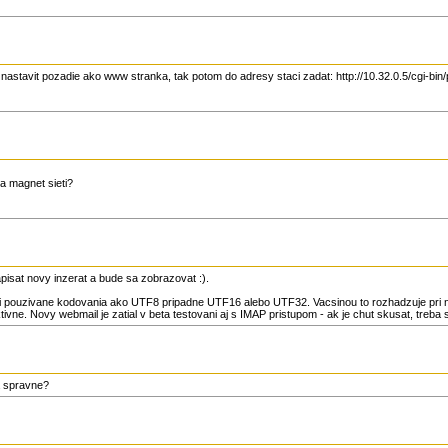
 nastavit pozadie ako www stranka, tak potom do adresy staci zadat: http://10.32.0.5/cgi-bin
a magnet sieti?
apisat novy inzerat a bude sa zobrazovat :).
oli pouzivane kodovania ako UTF8 pripadne UTF16 alebo UTF32. Vacsinou to rozhadzuje pri 
vne. Novy webmail je zatial v beta testovani aj s IMAP pristupom - ak je chut skusat, treba 
ka spravne?