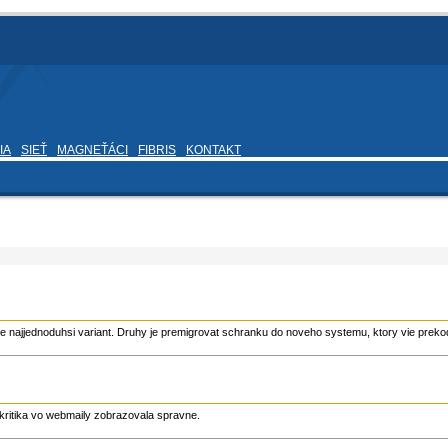
IA
SIEŤ
MAGNEŤÁCI
FIBRIS
KONTAKT
 je najjednoduhsi variant. Druhy je premigrovat schranku do noveho systemu, ktory vie prek
akritika vo webmaily zobrazovala spravne.