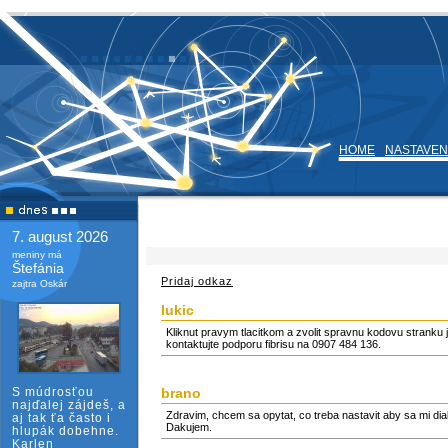
HOME
NASTAVEN
7. august 2026
meniny má
Štefánia
Pridaj odkaz
zajtra Oskár
lukic
Kliknut pravym tlacitkom a zvolit spravnu kodovu stranku
kontaktujte podporu fibrisu na 0907 484 136.
S múdrosťou
brano
najďalej zájdeš, a
Zdravim, chcem sa opytat, co treba nastavit aby sa mi di
aj tak ťa často i
Dakujem.
hlupák dobehne.
Karlen