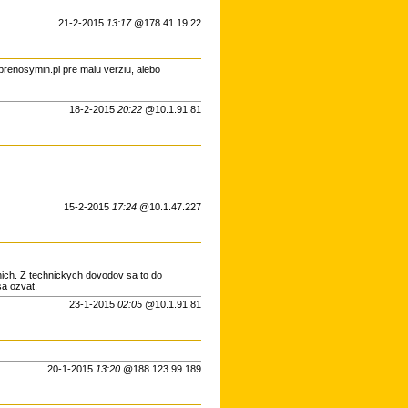
21-2-2015
13:17
@178.41.19.22
/prenosymin.pl pre malu verziu, alebo
18-2-2015
20:22
@10.1.91.81
15-2-2015
17:24
@10.1.47.227
nich. Z technickych dovodov sa to do
sa ozvat.
23-1-2015
02:05
@10.1.91.81
20-1-2015
13:20
@188.123.99.189