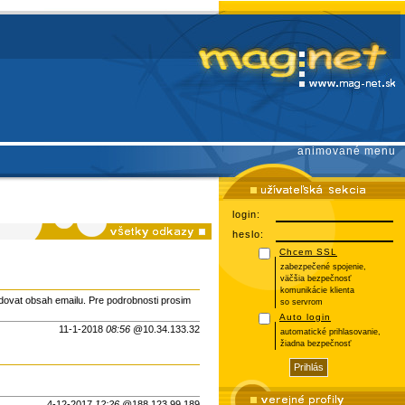
animované menu
login:
heslo:
Chcem SSL
zabezpečené spojenie,
väčšia bezpečnosť
komunikácie klienta
odovat obsah emailu. Pre podrobnosti prosim
so servrom
Auto login
11-1-2018
08:56
@10.34.133.32
automatické prihlasovanie,
žiadna bezpečnosť
4-12-2017
12:26
@188.123.99.189