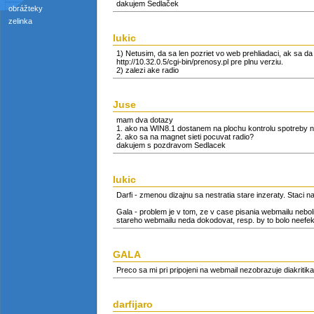
dakujem Sedlaček
obrážteky
zelinka
lukic
1) Netusim, da sa len pozriet vo web prehliadaci, ak sa da
http://10.32.0.5/cgi-bin/prenosy.pl pre plnu verziu.
2) zalezi ake radio
Juse
mam dva dotazy
1. ako na WIN8.1 dostanem na plochu kontrolu spotreby n
2. ako sa na magnet sieti pocuvat radio?
dakujem s pozdravom Sedlacek
lukic
Darfi - zmenou dizajnu sa nestratia stare inzeraty. Staci n
Gala - problem je v tom, ze v case pisania webmailu neb
stareho webmailu neda dokodovat, resp. by to bolo neefekti
GALA
Preco sa mi pri pripojeni na webmail nezobrazuje diakriti
darfijaro