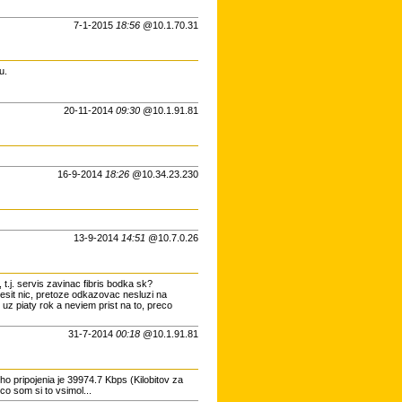
7-1-2015
18:56
@10.1.70.31
u.
20-11-2014
09:30
@10.1.91.81
16-9-2014
18:26
@10.34.23.230
13-9-2014
14:51
@10.7.0.26
.j. servis zavinac fibris bodka sk?
iesit nic, pretoze odkazovac nesluzi na
 uz piaty rok a neviem prist na to, preco
31-7-2014
00:18
@10.1.91.81
o pripojenia je 39974.7 Kbps (Kilobitov za
co som si to vsimol...