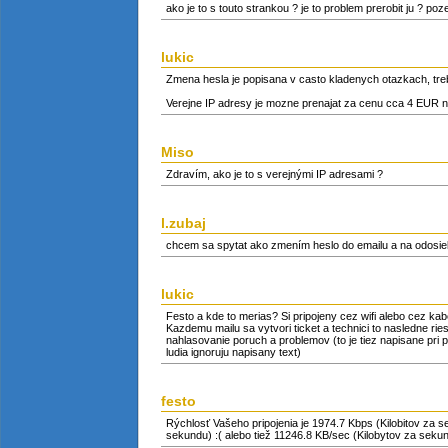
ako je to s touto strankou ? je to problem prerobit ju ? poz
lukic
Zmena hesla je popisana v casto kladenych otazkach, treb
Verejne IP adresy je mozne prenajat za cenu cca 4 EUR na 
Miso
Zdravím, ako je to s verejnými IP adresami ?
l.zubaj
chcem sa spytat ako zmením heslo do emailu a na odosi
lukic
Festo a kde to merias? Si pripojeny cez wifi alebo cez ka
Kazdemu mailu sa vytvori ticket a technici to nasledne rie
nahlasovanie poruch a problemov (to je tiez napisane pri pr
ludia ignoruju napisany text)
festo
Rýchlosť Vašeho pripojenia je 1974.7 Kbps (Kilobitov za s
sekundu) :( alebo tiež 11246.8 KB/sec (Kilobytov za sekund