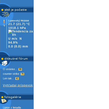
Liptovský Hrádok
21.7
(21.7)
°C
1018.1 hPa
U m/s
N
94.9%
0.0
(
0.0)
mm
O stránke...
99
counter strike
70
Len tak...
41
Vyhľadaj príspevok
Liptov z lietadla