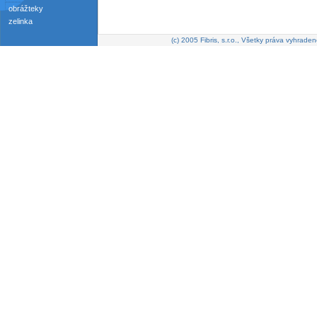
obrážteky
zelinka
(c) 2005 Fibris, s.r.o., Všetky práva vyhraden