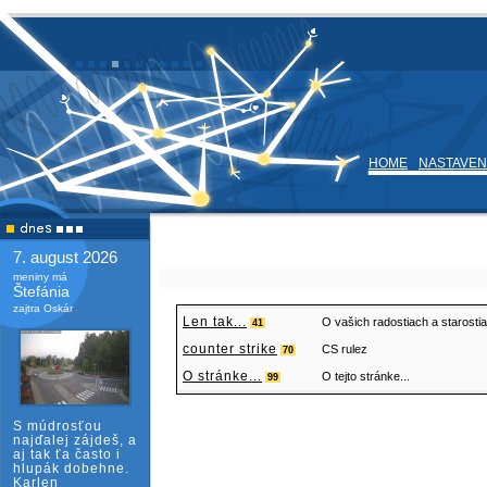
HOME
NASTAVEN
7. august 2026
meniny má
Štefánia
zajtra Oskár
Len tak...
O vašich radostiach a starosti
41
counter strike
CS rulez
70
O stránke...
O tejto stránke...
99
S múdrosťou
najďalej zájdeš, a
aj tak ťa často i
hlupák dobehne.
Karlen