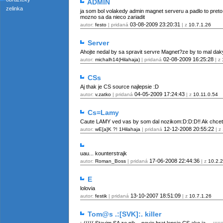
ADMIN
zelinka
ja som bol volakedy admin magnet serveru a padlo to preto 
mozno sa da nieco zariadit
03-08-2009
23:20:31
autor:
festo
| pridaná
| z
10.7.1.26
Server
Ahojte nedal by sa spravit servre Magnet?ze by to mal daky
02-08-2009
16:25:28
autor:
michalh14(Hilahaja)
| pridaná
| z
CSs
Aj thak je CS source najlepsie :D
04-05-2009
17:24:43
autor:
v.zatko
| pridaná
| z
10.11.0.54
Cs=Lamy
Caute LAMY ved vas by som dal nozikom:D:D:D!! Ak chcete
12-12-2008
20:55:22
autor:
wE[a]K ?! 1Hilahaja
| pridaná
| z
uau... kounterstrajk
17-06-2008
22:44:36
autor:
Roman_Boss
| pridaná
| z
10.2.
E
lolovia
13-10-2007
18:51:09
autor:
festik
| pridaná
| z
10.7.1.26
Tom@s .:[SVK]:. killer