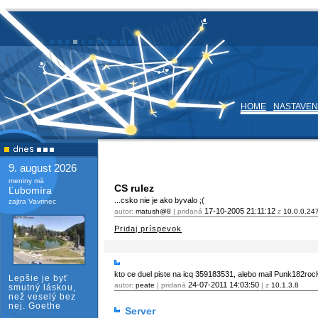
HOME
NASTAVEN
9. august 2026
meniny má
CS rulez
Ľubomíra
...csko nie je ako byvalo ;(
zajtra Vavrinec
17-10-2005
21:11:12
autor:
matush@8
| pridaná
z
10.0.0.24
Pridaj príspevok
kto ce duel piste na icq 359183531, alebo mail Punk182r
Lepšie je byť
24-07-2011
14:03:50
autor:
peate
| pridaná
| z
10.1.3.8
smutný láskou,
než veselý bez
nej. Goethe
Server