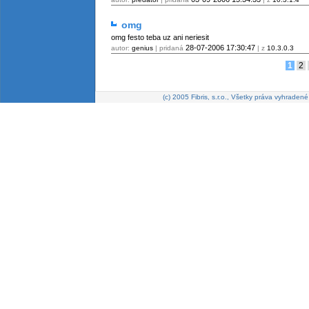
omg
omg festo teba uz ani neriesit
28-07-2006
17:30:47
autor:
genius
| pridaná
| z
10.3.0.3
1
2
(c) 2005 Fibris, s.r.o., Všetky práva vyhradené 