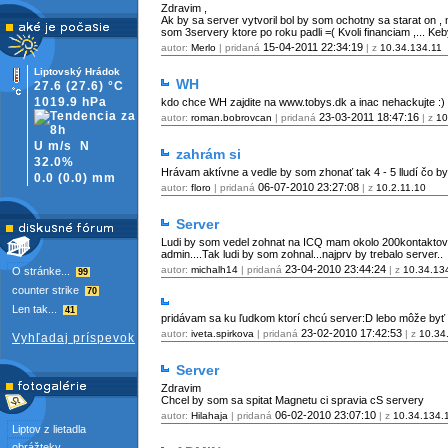
Zdravim ,
Ak by sa server vytvoril bol by som ochotny sa starat on ,
som 3servery ktore po roku padli =( Kvoli financiam ,... K
15-04-2011
22:34:19
autor:
Merlo
| pridaná
| z
10.34.134.11
Liptovský Hrádok
WH
27.6
(27.6)
°C
1019.9 hPa
kdo chce WH zajdite na www.tobys.dk a inac nehackujte :)
23-03-2011
18:47:16
autor:
roman.bobrovcan
| pridaná
| z
10
U m/s
N
zahrám si
32.0%
Hrávam aktívne a vedle by som zhonať tak 4 - 5 lludí čo by
0.0
(
0.0)
mm
06-07-2010
23:27:08
autor:
floro
| pridaná
| z
10.2.11.10
Server
Ludi by som vedel zohnat na ICQ mam okolo 200kontaktov
admin....Tak ludi by som zohnal...najprv by trebalo server..
23-04-2010
23:44:24
autor:
michalh14
| pridaná
| z
10.34.13
O stránke...
99
counter strike
70
Len tak...
41
pridávam sa ku ľudkom ktorí chcú server:D lebo môže byť 
23-02-2010
17:42:53
autor:
iveta.spirkova
| pridaná
| z
10.34
Vyhľadaj príspevok
Server
Zdravim
Chcel by som sa spitat Magnetu ci spravia cS servery
06-02-2010
23:07:10
autor:
Hilahaja
| pridaná
| z
10.34.134.
Liptov z lietadla
obrážteky