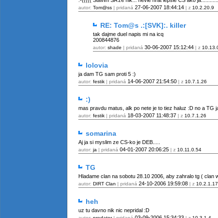
:-((((( Stavim SA ze nik... nevie hrat lepsie CS ako ja.....:::::::::
27-06-2007
18:44:14
autor:
Tom@ss
| pridaná
| z
10.2.20.9
RE: Tom@s .:[SVK]:. killer
tak dajme duel napis mi na icq
200844876
30-06-2007
15:12:44
autor:
shade
| pridaná
| z
10.13.
lolovia
ja dam TG sam proti 5 :)
14-06-2007
21:54:50
autor:
festik
| pridaná
| z
10.7.1.26
:)
mas pravdu matus, alk po nete je to tiez haluz :D no a TG ja 
18-03-2007
11:48:37
autor:
festik
| pridaná
| z
10.7.1.26
somarina
Aj ja si myslim ze CS-ko je DEB.....
04-01-2007
20:06:25
autor:
ja
| pridaná
| z
10.11.0.54
TG
Hladame clan na sobotu 28.10 2006, aby zahralo tg ( clan 
24-10-2006
19:59:08
autor:
DIRT Clan
| pridaná
| z
10.2.1.17
heh
uz tu davno nik nic nepridal :D
03-09-2006
15:34:33
autor:
predator
| pridaná
| z
10.3.1.4