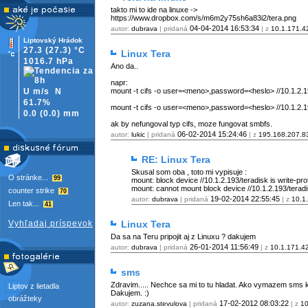
takto mi to ide na linuxe ->
https://www.dropbox.com/s/m6m2y75sh6a83i2/tera.png
04-04-2014
16:53:34
autor:
dubrava
| pridaná
| z
10.1.171.4
Liptovský Hrádok
27.3
(27.3)
°C
Linux Tera
1016.7 hPa
Ano da..
napr:
U m/s
N
mount -t cifs -o user=<meno>,password=<heslo> //10.1.2.1
61.7%
mount -t cifs -o user=<meno>,password=<heslo> //10.1.2.1
0.0
(
0.0)
mm
ak by nefungoval typ cifs, moze fungovat smbfs.
06-02-2014
15:24:46
autor:
lukic
| pridaná
| z
195.168.207.8
RE: Linux Tera
Skusal som oba , toto mi vypisuje :
O stránke...
99
mount: block device //10.1.2.193/teradisk is write-pr
mount: cannot mount block device //10.1.2.193/terad
counter strike
70
19-02-2014
22:55:45
autor:
dubrava
| pridaná
| z
10.1
Len tak...
41
Vyhľadaj príspevok
Linux Tera
Da sa na Teru pripojit aj z Linuxu ? dakujem
26-01-2014
11:56:49
autor:
dubrava
| pridaná
| z
10.1.171.4
sms
Zdravim..... Nechce sa mi to tu hladat. Ako vymazem sms
Liptov z lietadla
Dakujem. :)
obrážteky
17-02-2012
08:03:22
autor:
zuzana.stevulova
| pridaná
| z
10