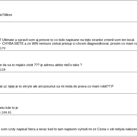
kto?dikes
ltimate a spravil som aj presne to co bolo napisane na tejto stranke zmenil som ten local.
 - CHYBA SIETE a ze WIN nemoze ziskat pristup ci chcem diagnostikovat. prosim co mam ro
.170
e da sa to nejako zistit ??? ip adresu alebo niečo take ?
.128
 uz njeje je to skryte ale ani posunut sa mi neda do prava co mam robit??:P
5
etu kde to je
3.168.81
 som vzdy napisal \\tera a teraz ked to tam napisem vyhodi mi ze Cesta v siti nebyla naleze