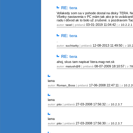
RE: tera
Voľakedy som sa v pohode dostal na disky TERA. Nes
Všetky nastavenia v PC mám tak ako je to uvádzané 
radu i dôvod ak to bolo už zrušené. s pozdravom Tad
03-01-2019
11:04:42
autor:
tasel
| pridaná
| z
10.2.2.1
RE: tera
.
12-08-2013
11:49:50
autor:
suchtarky
| pridaná
| z
10.
RE: tera
ahoj, skus tam napisat \\tera.mag-net.sk
08-07-2009
18:10:57
autor:
matush@8
| pridaná
| z
78
lama
17-06-2008
22:47:11
autor:
Roman_Boss
| pridaná
| z
10.2.2
lama
27-03-2008
17:56:32
autor:
pito
| pridaná
| z
10.2.3.7
lama
27-03-2008
17:56:30
autor:
pito
| pridaná
| z
10.2.3.7