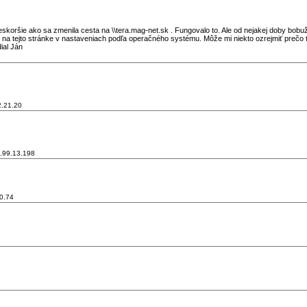
koršie ako sa zmenila cesta na \\tera.mag-net.sk . Fungovalo to. Ale od nejakej doby bobu
na tejto stránke v nastaveniach podľa operačného systému. Môže mi niekto ozrejmiť prečo 
ial Ján
2.21.20
.99.13.198
0.74