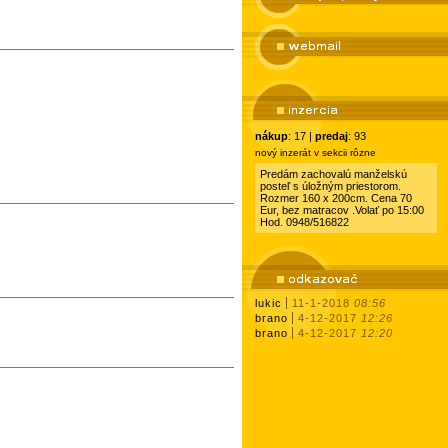
nákup
: 17 |
predaj
: 93
nový inzerát v sekcii rôzne
Predám zachovalú manželskú
posteľ s úložným priestorom.
Rozmer 160 x 200cm. Cena 70
Eur, bez matracov .Volať po 15:00
Hod. 0948/516822
lukic
11-1-2018
08:56
brano
4-12-2017
12:26
brano
4-12-2017
12:20