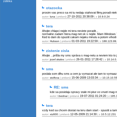
zelinka
otazocka
prosim vas preco sa mi tu nedaju stahovat filmy,poradi nie
27-10-2011
20:38:09
autor:
luna
| pridaná
| z
10.9.0.24
tera
Ahojte chlapci nejde mi tera neviete poradit...
normalne zadam \\tera.mag-net.sk s nejde. Mam Windows 7 U
Ked to dam do spustit cakam nejaku minutu a potom vihodi
01-03-2011
19:22:59
autor:
Hubson
| pridaná
| z
188.123.99
zistenie cisla
Ahojte ...prišla my sms správa s mag-netu a neviem kto to j
26-01-2011
17:28:42
autor:
jozef.skalos
| pridaná
| z
10.14.0
sms
poslala som dlhu sms a cem ju vymazat ale tam to vymaazat
15-06-2009
13:03:34
autor:
stolfova
| pridaná
| z
10.15.10.5
RE: sms
kde sa posielaju spravy stale mi pise vo vnutri mag-n
19-07-2011
01:24:20
autor:
l.bednar
| pridaná
| z
195.
tera
vzdy ked sa chcem dostat na teru dam start - spustit a tam
12-05-2009
21:14:30
autor:
xtz600
| pridaná
| z
10.5.12.231