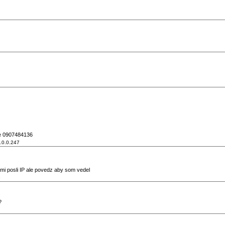
ne 0907484136
.0.0.247
 mi posli IP ale povedz aby som vedel
9
?