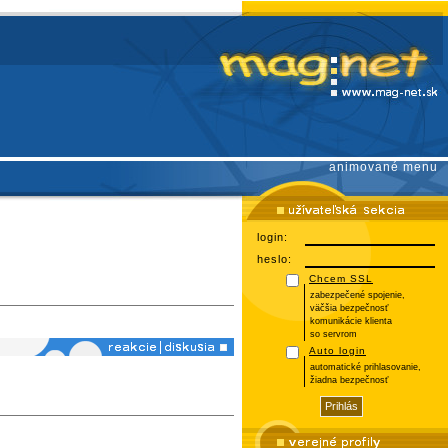
animované menu
login:
heslo:
Chcem SSL
zabezpečené spojenie,
väčšia bezpečnosť
komunikácie klienta
so servrom
Auto login
automatické prihlasovanie,
žiadna bezpečnosť