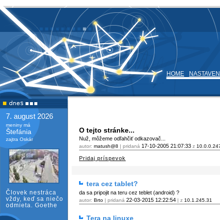
HOME
NASTAVEN
7. august 2026
meniny má
O tejto stránke...
Štefánia
Nuž, môžeme odľahčiť odkazovač...
zajtra Oskár
17-10-2005
21:07:33
autor:
matush@8
| pridaná
z
10.0.0.24
Pridaj príspevok
tera cez tablet?
Človek nestráca
da sa pripojit na teru cez teblet (android) ?
vždy, keď sa niečo
22-03-2015
12:22:54
autor:
Brto
| pridaná
| z
10.1.245.31
odmieta. Goethe
Tera na linuxe