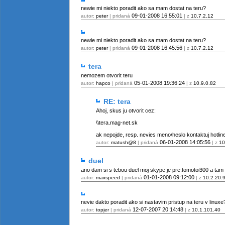
newie mi niekto poradit ako sa mam dostat na teru?
09-01-2008
16:55:01
autor:
peter
| pridaná
| z
10.7.2.12
newie mi niekto poradit ako sa mam dostat na teru?
09-01-2008
16:45:56
autor:
peter
| pridaná
| z
10.7.2.12
tera
nemozem otvorit teru
05-01-2008
19:36:24
autor:
hapco
| pridaná
| z
10.9.0.82
RE: tera
Ahoj, skus ju otvorit cez:
\\tera.mag-net.sk
ak nepojde, resp. nevies meno/heslo kontaktuj hotli
06-01-2008
14:05:56
autor:
matush@8
| pridaná
| z
10
duel
ano dam si s tebou duel moj skype je pre.tomotoi300 a tam
01-01-2008
09:12:00
autor:
maxspeed
| pridaná
| z
10.2.20.
nevie dakto poradit ako si nastavim pristup na teru v linuxe
12-07-2007
20:14:48
autor:
topjer
| pridaná
| z
10.1.101.40