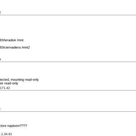
2
93/teradisk /mnt
93/ciernadiera /mnt2
3
otected, mounting read-only
isk read-only
.171.42
2
 ktore napisem????
.1.34.61