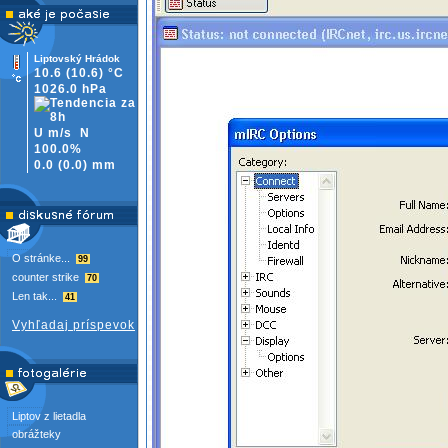
Liptovský Hrádok
10.6
(10.6)
°C
1026.0 hPa
U m/s
N
100.0%
0.0
(
0.0)
mm
O stránke...
99
counter strike
70
Len tak...
41
Vyhľadaj príspevok
Liptov z lietadla
obrážteky