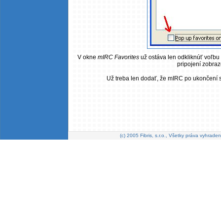
V okne
mIRC Favorites
už ostáva len odkliknúť voľbu
pripojení zobraz
Už treba len dodať, že mIRC po ukončení sk
(c) 2005 Fibris, s.r.o., Všetky práva vyhraden