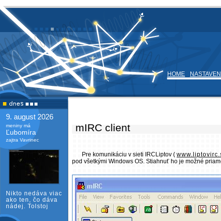
HOME
NASTAVEN
9. august 2026
mIRC client
meniny má
Ľubomíra
zajtra Vavrinec
Pre komunikáciu v sieti IRCLiptov (
www.liptovirc.
pod všetkými Windows OS. Stiahnuť ho je možné pria
Nikto nedáva viac
ako ten, čo dáva
nádej. Tolstoj