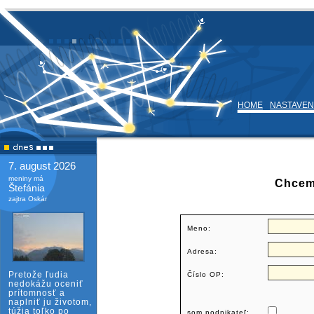
HOME
NASTAVEN
7. august 2026
meniny má
Chcem 
Štefánia
zajtra Oskár
Meno:
Adresa:
Pretože ľudia
Číslo OP:
nedokážu oceniť
prítomnosť a
naplniť ju životom,
túžia toľko po
som podnikateľ: