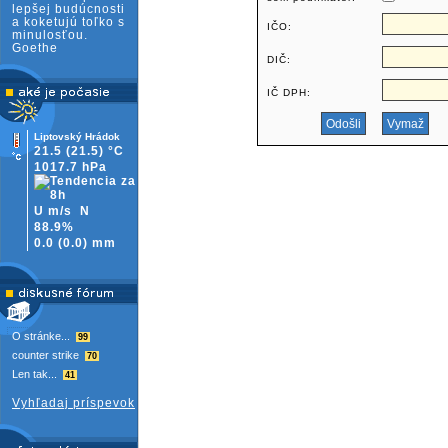
lepšej budúcnosti
a koketujú toľko s
IČO:
minulosťou.
Goethe
DIČ:
IČ DPH:
Liptovský Hrádok
21.5
(21.5)
°C
1017.7 hPa
U m/s
N
88.9%
0.0
(
0.0)
mm
O stránke...
99
counter strike
70
Len tak...
41
Vyhľadaj príspevok