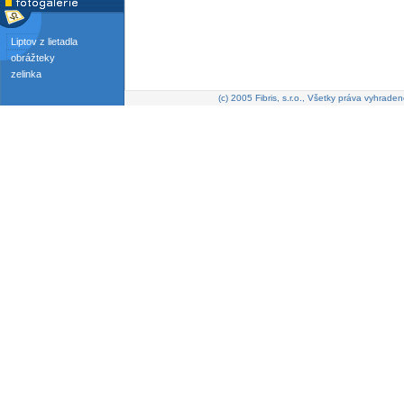
Liptov z lietadla
obrážteky
zelinka
(c) 2005 Fibris, s.r.o., Všetky práva vyhraden