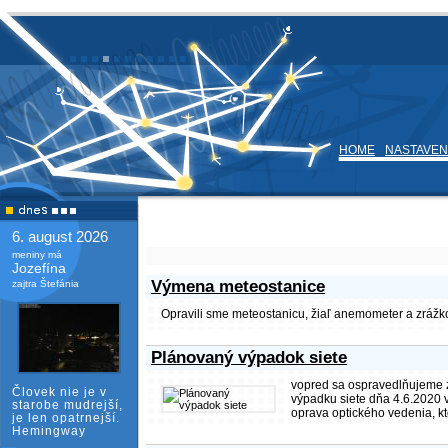
HOME
NASTAVEN
6. august 2026
meniny má
Jozefína
Výmena meteostanice
zajtra Štefánia
Opravili sme meteostanicu, žiaľ anemometer a zrážk
Plánovaný výpadok siete
vopred sa ospravedlňujeme z
Človek nie je v
výpadku siete dňa 4.6.2020 
starobe mudrejší,
oprava optického vedenia, k
je len opatrnejší.
Hemingway