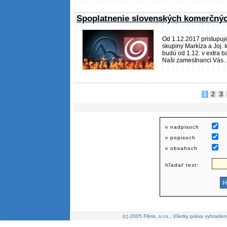
Spoplatnenie slovenských komerčný
Od 1.12.2017 pristupuj
skupiny Markíza a Joj. 
budú od 1.12. v extra b
Naši zamestnanci Vás..
1
2
3
v nadpisoch
v popisoch
v obsahoch
hľadať text:
(c) 2005 Fibris, s.r.o., Všetky práva vyhraden