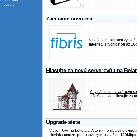
zelinka
Začíname novú éru
V našej optickej sieti vymie
Internetu s rýchlosťou až 1G
Hlasujte za novú serverovňu na Bela
Chystáme sa stavať novú serv
J.D.Matejovie. Hlasujte za n
Upgrade siete
V obci Pavčina Lehota a Veterná Poruba sme vymenili 
Novinka umožní prenosové rýchlosti až do 100Mbps.