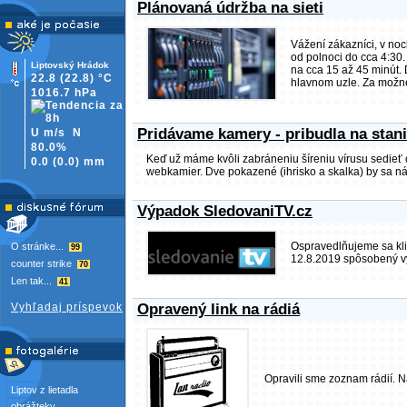
Plánovaná údržba na sieti
Vážení zákazníci, v noc
od polnoci do cca 4:30.
Liptovský Hrádok
na cca 15 až 45 minút.
22.8
(22.8)
°C
hlavnom uzle. Za možné
1016.7 hPa
Pridávame kamery - pribudla na stan
U m/s
N
80.0%
Keď už máme kvôli zabráneniu šíreniu vírusu sedieť
0.0
(
0.0)
mm
webkamier. Dve pokazené (ihrisko a skalka) by sa nám
Výpadok SledovaniTV.cz
Ospravedlňujeme sa kli
O stránke...
99
12.8.2019 spôsobený v
counter strike
70
Len tak...
41
Vyhľadaj príspevok
Opravený link na rádiá
Opravili sme zoznam rádií. 
Liptov z lietadla
obrážteky