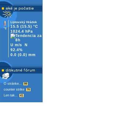
Liptovský Hrádok
15.5
(15.5)
°C
1024.4 hPa
U m/s
N
92.4%
0.0
(
0.0)
mm
O stránke...
99
counter strike
70
Len tak...
41