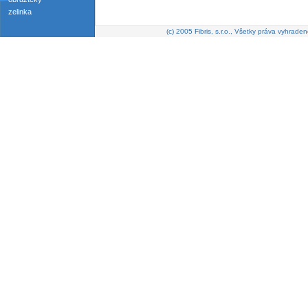
zelinka
(c) 2005 Fibris, s.r.o., Všetky práva vyhraden