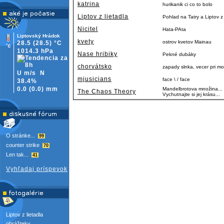
katrina
hurikanik ci co to bolo
Liptov z lietadla
Pohlad na Tatry a Liptov
Nicitel
Hata-PAta
Liptovský Hrádok
kvety
ostrov kvetov Mainau
28.5
(28.5)
°C
1014.3 hPa
Nase hribiky
Pekné dubáky
chorvátsko
zapady slnka, vecer pri m
U m/s
N
mjusicians
face \ / face
38.4%
0.0
(
0.0)
mm
Mandelbrotova množina... J
The Chaos Theory
Vychutnajte si jej krásu...
O stránke...
99
counter strike
70
Len tak...
41
Vyhľadaj príspevok
Liptov z lietadla
obrážteky