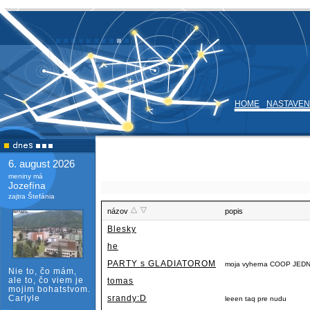
HOME
NASTAVEN
6. august 2026
meniny má
Jozefína
zajtra Štefánia
názov
popis
Blesky
he
PARTY s GLADIATOROM
moja vyherna COOP JE
Nie to, čo mám,
ale to, čo viem je
tomas
mojim bohatstvom.
Carlyle
srandy:D
leeen taq pre nudu