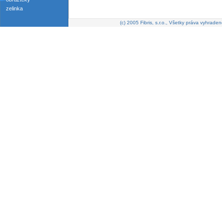
zelinka
(c) 2005 Fibris, s.r.o., Všetky práva vyhraden