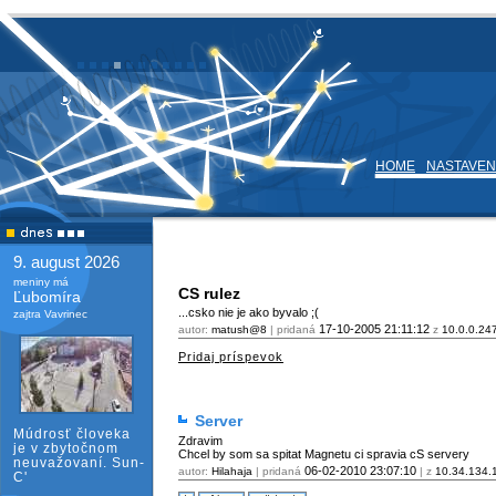
HOME
NASTAVEN
9. august 2026
meniny má
CS rulez
Ľubomíra
...csko nie je ako byvalo ;(
zajtra Vavrinec
17-10-2005
21:11:12
autor:
matush@8
| pridaná
z
10.0.0.24
Pridaj príspevok
Server
Múdrosť človeka
Zdravim
je v zbytočnom
Chcel by som sa spitat Magnetu ci spravia cS servery
neuvažovaní. Sun-
06-02-2010
23:07:10
autor:
Hilahaja
| pridaná
| z
10.34.134.
C'