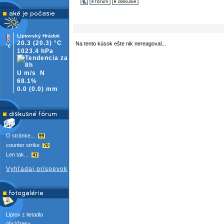
Liptovský Hrádok
20.3
(20.3)
°C
Na tento kúsok ešte nik nereagoval...
1023.4 hPa
U m/s
N
68.1%
0.0
(
0.0)
mm
O stránke...
99
counter strike
70
Len tak...
41
Vyhľadaj príspevok
Liptov z lietadla
obrážteky