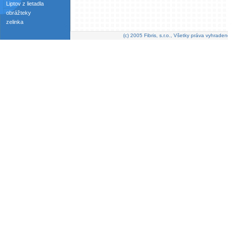
Liptov z lietadla
obrážteky
zelinka
(c) 2005 Fibris, s.r.o., Všetky práva vyhraden