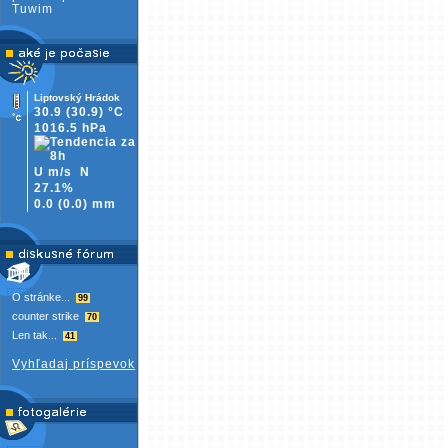
Tuwim
Liptovský Hrádok
30.9
(30.9)
°C
1016.5 hPa
U m/s
N
27.1%
0.0
(
0.0)
mm
O stránke...
99
counter strike
70
Len tak...
41
Vyhľadaj príspevok