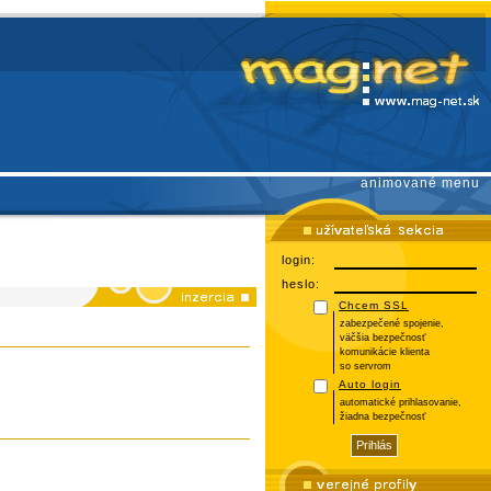
animované menu
login:
heslo:
Chcem SSL
zabezpečené spojenie,
väčšia bezpečnosť
komunikácie klienta
so servrom
Auto login
automatické prihlasovanie,
žiadna bezpečnosť