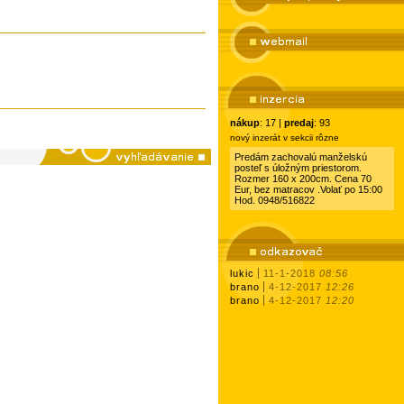
nákup
: 17 |
predaj
: 93
nový inzerát v sekcii rôzne
Predám zachovalú manželskú
posteľ s úložným priestorom.
Rozmer 160 x 200cm. Cena 70
Eur, bez matracov .Volať po 15:00
Hod. 0948/516822
lukic
11-1-2018
08:56
brano
4-12-2017
12:26
brano
4-12-2017
12:20