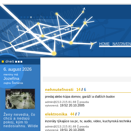
HOME
NASTAVEN
6. august 2026
meniny má
Jozefína
zajtra Štefánia
nehnuteľnosti
14
/
6
predaj alebo kúpa domov, garáží a ďalších budov
admin@213.215.81.68
pravda
19:52 20.10.2005
vytvorená:
elektronika
44
/
7
Ženy nevedia, čo
chcú a nedajú
inzeráty týkajúce sa pc, tv, audio, video, kuchynská techni
pokoj, kým to
nedosiahnu. Wilde
admin@213.215.81.68
pravda
19:51 20.10.2005
vytvorená: