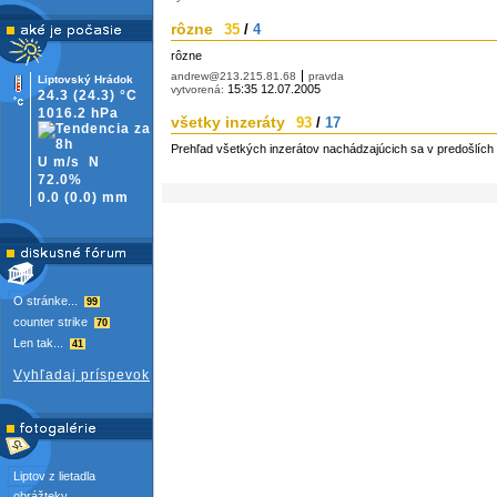
rôzne
35
/
4
rôzne
andrew@213.215.81.68
pravda
Liptovský Hrádok
15:35 12.07.2005
vytvorená:
24.3
(24.3)
°C
1016.2 hPa
všetky inzeráty
93
/
17
Prehľad všetkých inzerátov nachádzajúcich sa v predošlích
U m/s
N
72.0%
0.0
(
0.0)
mm
O stránke...
99
counter strike
70
Len tak...
41
Vyhľadaj príspevok
Liptov z lietadla
obrážteky