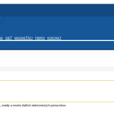
IA
SIEŤ
MAGNEŤÁCI
FIBRIS
KONTAKT
ka, mobily a mnoho ďalších elektronických pomocníkov