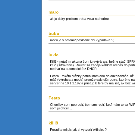
maro
ak je daky problem treba volat na hotline
bubo
nieco je s netom? posledne dni vypadava :-)
lukic
Killl9 - netuším ako/na čom ju vytvárate, bežne stačí SPRÁ
kľúč (šifrovanie). Router sa zapája káblom od nás do por
nechať na automatické z DHCP.
Fesťo - takéto otázky patria inam ako do odkazovača, už n
máš (výrobca a mode) pretože existujú routre, ktoré to n
server na 10.1.2.192 a prístup k tere by mal ísť, ak bez wifi
Festo
Chcel by som poprosiť, čo mam robiť, keď mám teraz WIFI s
som ju chcel....
killl9
Poradíte mi pls jak si vytvoriť wifi sieť ?