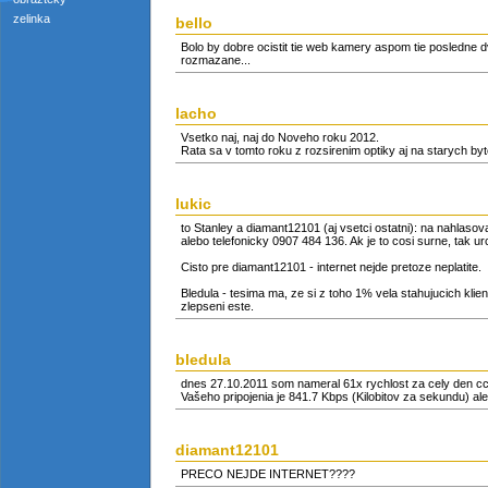
zelinka
bello
Bolo by dobre ocistit tie web kamery aspom tie posledne dv
rozmazane...
lacho
Vsetko naj, naj do Noveho roku 2012.
Rata sa v tomto roku z rozsirenim optiky aj na starych b
lukic
to Stanley a diamant12101 (aj vsetci ostatni): na nahlasova
alebo telefonicky 0907 484 136. Ak je to cosi surne, tak urc
Cisto pre diamant12101 - internet nejde pretoze neplatite.
Bledula - tesima ma, ze si z toho 1% vela stahujucich klien
zlepseni este.
bledula
dnes 27.10.2011 som nameral 61x rychlost za cely den 
Vašeho pripojenia je 841.7 Kbps (Kilobitov za sekundu) al
diamant12101
PRECO NEJDE INTERNET????