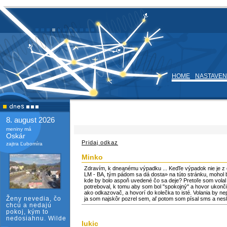
HOME
NASTAVEN
8. august 2026
meniny má
Oskár
Pridaj odkaz
zajtra Ľubomíra
Minko
Zdravím, k dneąnému výpadku ... Keďľe výpadok nie je z d
LM - BA, tým pádom sa dá dosta» na túto stránku, mohol 
kde by bolo aspoň uvedené čo sa deje? Pretoľe som vola
potreboval, k tomu aby som bol "spokojný" a hovor ukončil
ako odkazovač, a hovorí do kolečka to isté. Volania by ne
Ženy nevedia, čo
ja som najskôr pozrel sem, aľ potom som písal sms a neskô
chcú a nedajú
pokoj, kým to
nedosiahnu. Wilde
lukic