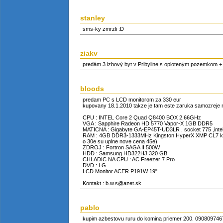
stanley
sms-ky zmrzli :D
ziakv
predám 3 izbový byt v Pribyline s oploteným pozemkom + 
bloods
predam PC s LCD monitorom za 330 eur
kupovany 18.1.2010 takze je tam este zaruka samozreje 
CPU : INTEL Core 2 Quad Q8400 BOX 2,66GHz
VGA : Sapphire Radeon HD 5770 Vapor-X 1GB DDR5
MATICNA : Gigabyte GA-EP45T-UD3LR , socket 775 ,inte
RAM : 4GB DDR3-1333MHz Kingston HyperX XMP CL7 kit
o 30e su uplne nove cena 45e)
ZDROJ : Fortron SAGA II 500W
HDD : Samsung HD322HJ 320 GB
CHLADIC NA CPU : AC Freezer 7 Pro
DVD : LG
LCD Monitor ACER P191W 19"
Kontakt : b.w.s@azet.sk
pablo
kupim azbestovu ruru do komina priemer 200. 090809746