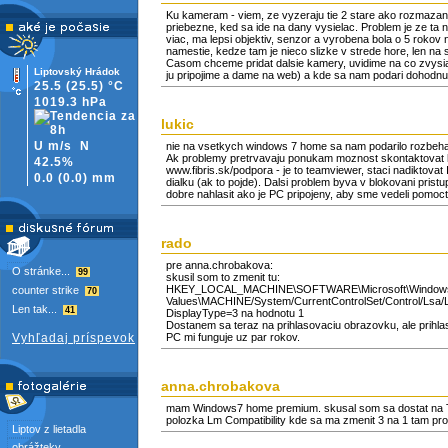
Ku kameram - viem, ze vyzeraju tie 2 stare ako rozmazane a
priebezne, ked sa ide na dany vysielac. Problem je ze ta 
viac, ma lepsi objektiv, senzor a vyrobena bola o 5 rokov 
namestie, kedze tam je nieco slizke v strede hore, len 
Casom chceme pridat dalsie kamery, uvidime na co zvysia 
Liptovský Hrádok
ju pripojime a dame na web) a kde sa nam podari dohodnut
25.5
(25.5)
°C
1019.3 hPa
lukic
U m/s
N
nie na vsetkych windows 7 home sa nam podarilo rozbehat 
Ak problemy pretrvavaju ponukam moznost skontaktovat h
42.5%
www.fibris.sk/podpora - je to teamviewer, staci nadiktovat
0.0
(
0.0)
mm
dialku (ak to pojde). Dalsi problem byva v blokovani pristup
dobre nahlasit ako je PC pripojeny, aby sme vedeli pomoct
rado
pre anna.chrobakova:
O stránke...
99
skusil som to zmenit tu:
HKEY_LOCAL_MACHINE\SOFTWARE\Microsoft\Windows N
counter strike
70
Values\MACHINE/System/CurrentControlSet/Control/Lsa/L
Len tak...
41
DisplayType=3 na hodnotu 1
Dostanem sa teraz na prihlasovaciu obrazovku, ale prihlas
Vyhľadaj príspevok
PC mi funguje uz par rokov.
anna.chrobakova
mam Windows7 home premium. skusal som sa dostat na Te
polozka Lm Compatibility kde sa ma zmenit 3 na 1 tam pros
Liptov z lietadla
obrážteky