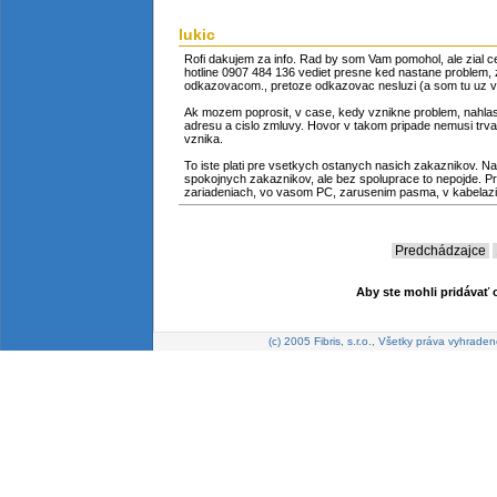
lukic
Rofi dakujem za info. Rad by som Vam pomohol, ale zial c
hotline 0907 484 136 vediet presne ked nastane problem, 
odkazovacom., pretoze odkazovac nesluzi (a som tu uz vi
Ak mozem poprosit, v case, kedy vznikne problem, nahlasi
adresu a cislo zmluvy. Hovor v takom pripade nemusi trvat
vznika.
To iste plati pre vsetkych ostanych nasich zakaznikov. N
spokojnych zakaznikov, ale bez spoluprace to nepojde. Pr
zariadeniach, vo vasom PC, zarusenim pasma, v kabelazi
Predchádzajce
Aby ste mohli pridávať o
(c) 2005 Fibris, s.r.o., Všetky práva vyhraden