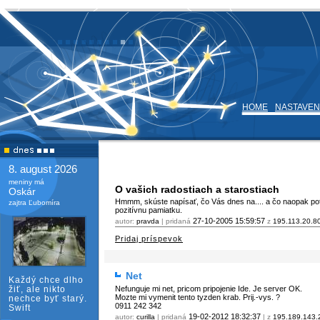
HOME
NASTAVEN
8. august 2026
meniny má
O vašich radostiach a starostiach
Oskár
Hmmm, skúste napísať, čo Vás dnes na.... a čo naopak pote
zajtra Ľubomíra
pozitívnu pamiatku.
27-10-2005
15:59:57
autor:
pravda
| pridaná
z
195.113.20.8
Pridaj príspevok
Net
Každý chce dlho
žiť, ale nikto
Nefunguje mi net, pricom pripojenie Ide. Je server OK.
Mozte mi vymenit tento tyzden krab. Prij.-vys. ?
nechce byť starý.
0911 242 342
Swift
19-02-2012
18:32:37
autor:
curilla
| pridaná
| z
195.189.143.