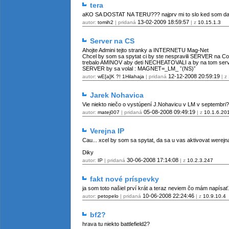
tera
aKO SA DOSTAT NA TERU??? najprv mi to slo ked som dal star
13-02-2009
18:59:57
autor:
tomih2
| pridaná
| z
10.15.1.3
Server na CS
Ahojte Admini tejto stranky a INTERNETU Mag-Net
Chcel by som sa spytat ci by ste nespravili SERVER na Coun
trebalo AMINOV aby deti NECHEATOVALI a by na tom serve
SERVER by sa volal : MAGNET=_LM_ ˇ(NS)ˇ
12-12-2008
20:59:19
autor:
wE[a]K ?! 1Hilahaja
| pridaná
| z
Jarek Nohavica
Vie niekto niečo o vystúpení J.Nohavicu v LM v septembri? 
05-08-2008
09:49:19
autor:
matej007
| pridaná
| z
10.1.6.20
Verejna IP
Cau... xcel by som sa spytat, da sa u vas aktivovat werejna
Diky
30-06-2008
17:14:08
autor:
IP
| pridaná
| z
10.2.3.247
fakt nové príspevky
ja som toto našiel prví krát a teraz neviem čo mám nap
10-06-2008
22:24:46
autor:
petopelo
| pridaná
| z
10.9.10.4
bf2?
hrava tu niekto battlefield2?