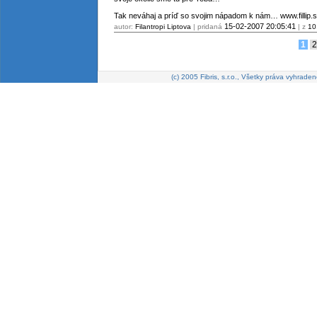
Tak neváhaj a príď so svojim nápadom k nám… www.fillip.sk
15-02-2007
20:05:41
autor:
Filantropi Liptova
| pridaná
| z
10
1
2
(c) 2005 Fibris, s.r.o., Všetky práva vyhraden