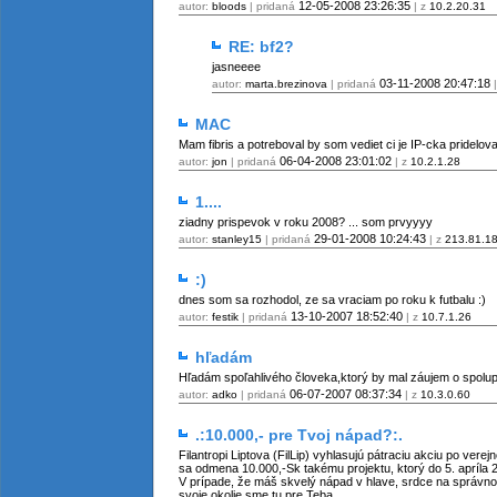
12-05-2008
23:26:35
autor:
bloods
| pridaná
| z
10.2.20.31
RE: bf2?
jasneeee
03-11-2008
20:47:18
autor:
marta.brezinova
| pridaná
|
MAC
Mam fibris a potreboval by som vediet ci je IP-cka pridel
06-04-2008
23:01:02
autor:
jon
| pridaná
| z
10.2.1.28
1....
ziadny prispevok v roku 2008? ... som prvyyyy
29-01-2008
10:24:43
autor:
stanley15
| pridaná
| z
213.81.1
:)
dnes som sa rozhodol, ze sa vraciam po roku k futbalu :)
13-10-2007
18:52:40
autor:
festik
| pridaná
| z
10.7.1.26
hľadám
Hľadám spoľahlivého človeka,ktorý by mal záujem o spolupr
06-07-2007
08:37:34
autor:
adko
| pridaná
| z
10.3.0.60
.:10.000,- pre Tvoj nápad?:.
Filantropi Liptova (FilLip) vyhlasujú pátraciu akciu po ver
sa odmena 10.000,-Sk takému projektu, ktorý do 5. apríla 2
V prípade, že máš skvelý nápad v hlave, srdce na správnom
svoje okolie sme tu pre Teba…