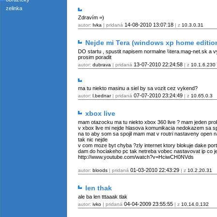
zelinka
Zdravím =)
14-08-2010
13:07:18
autor:
Ivka
| pridaná
| z
10.3.0.31
Nejde mi Tera (windows xp home edition
DO startu , spustit napisem normalne \\tera.mag-net.sk a vy
prosim poradit
13-07-2010
22:24:58
autor:
dubrava
| pridaná
| z
10.1.6.230
ma tu niekto masinu a siel by sa vozit cez vykend?
07-07-2010
23:24:49
autor:
l.bednar
| pridaná
| z
10.65.0.3
xbox live
mam otazocku ma tu niekto xbox 360 live ? mam jeden probl
v xbox live mi nejde hlasova komunikacia nedokazem sa s
na to aby som sa spojil mam mat v routri nastaveny open na
tak nic nejde
v com moze byt chyba ?zly internet ktory blokuje dake por
dam do hociakeho pc tak netreba vobec nastavovat ip co j
http://www.youtube.com/watch?v=HciwCH0NVds
01-03-2010
22:43:29
autor:
bloods
| pridaná
| z
10.2.20.31
len thak
ale ba len tttaaak tlak
04-04-2009
23:55:55
autor:
ivko
| pridaná
| z
10.14.0.132