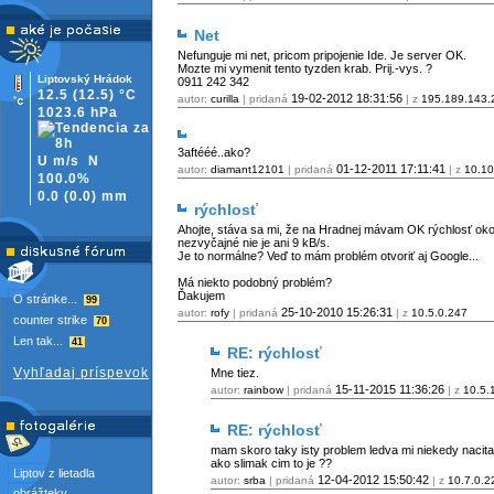
Net
Nefunguje mi net, pricom pripojenie Ide. Je server OK.
Mozte mi vymenit tento tyzden krab. Prij.-vys. ?
Liptovský Hrádok
0911 242 342
12.5
(12.5)
°C
19-02-2012
18:31:56
autor:
curilla
| pridaná
| z
195.189.143.
1023.6 hPa
3aftééé..ako?
U m/s
N
01-12-2011
17:11:41
autor:
diamant12101
| pridaná
| z
10.10
100.0%
0.0
(
0.0)
mm
rýchlosť
Ahojte, stáva sa mi, že na Hradnej mávam OK rýchlosť oko
nezvyčajné nie je ani 9 kB/s.
Je to normálne? Veď to mám problém otvoriť aj Google...
Má niekto podobný problém?
Ďakujem
O stránke...
99
25-10-2010
15:26:31
autor:
rofy
| pridaná
| z
10.5.0.247
counter strike
70
Len tak...
41
RE: rýchlosť
Vyhľadaj príspevok
Mne tiez.
15-11-2015
11:36:26
autor:
rainbow
| pridaná
| z
10.5.
RE: rýchlosť
mam skoro taky isty problem ledva mi niekedy nacita 
ako slimak cim to je ??
Liptov z lietadla
12-04-2012
15:50:42
autor:
srba
| pridaná
| z
10.7.0.2
obrážteky