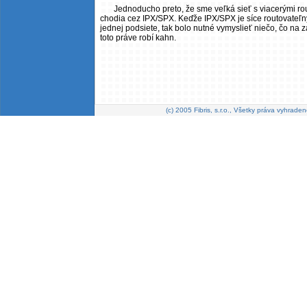
Jednoducho preto, že sme veľká sieť s viacerými rout
chodia cez IPX/SPX. Keďže IPX/SPX je síce routovateľný 
jednej podsiete, tak bolo nutné vymyslieť niečo, čo na z
toto práve robí kahn.
(c) 2005 Fibris, s.r.o., Všetky práva vyhraden