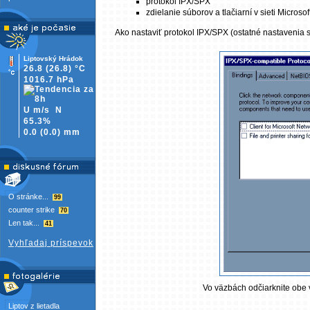
protokol IPX/SPX
zdielanie súborov a tlačiarní v sieti Microsof
Ako nastaviť protokol IPX/SPX (ostatné nastavenia 
Liptovský Hrádok
26.8
(26.8)
°C
1016.7 hPa
U m/s
N
65.3%
0.0
(
0.0)
mm
O stránke...
99
counter strike
70
Len tak...
41
Vyhľadaj príspevok
Vo väzbách odčiarknite obe 
Liptov z lietadla