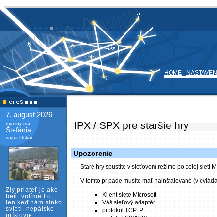
HOME
NASTAVEN
7. august 2026
IPX / SPX pre staršie hry
meniny má
Štefánia
zajtra Oskár
Upozorenie
Staré hry spustíte v sieťovom režime po celej sieti
V tomto prípade musíte mať nainštalované (v ovláda
Zlý priateľ je ako
Klient siete Microsoft
tieň: vidíme ho,
len keď nám slnko
Váš sieťový adaptér
svieti. nepálske
protokol TCP IP
príslovie