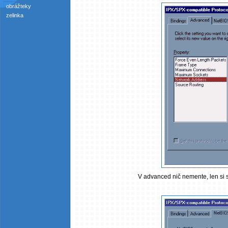
obrážteky
zelinka
V advanced nič nemente, len si sk