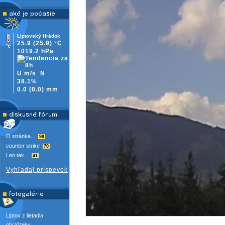
Liptovský Hrádok
25.9
(25.9)
°C
1019.2 hPa
U m/s
N
38.1%
0.0
(
0.0)
mm
O stránke...
99
counter strike
70
Len tak...
41
Vyhľadaj príspevok
Liptov z lietadla
obrážteky