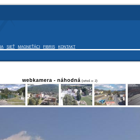
IA
SIEŤ
MAGNEŤÁCI
FIBRIS
KONTAKT
webkamera -
náhodná
(
)
refreš o:
1