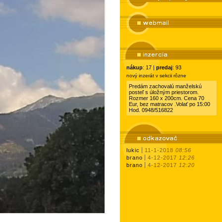
nákup
: 17 |
predaj
: 93
nový inzerát v sekcii rôzne
Predám zachovalú manželskú
posteľ s úložným priestorom.
Rozmer 160 x 200cm. Cena 70
Eur, bez matracov .Volať po 15:00
Hod. 0948/516822
lukic
11-1-2018
08:56
brano
4-12-2017
12:26
brano
4-12-2017
12:20