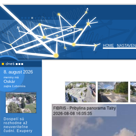
HOME
NASTAVEN
8. august 2026
meniny má
Oskár
zajtra Ľubomíra
Dospelí sú
rozhodne až
neuveriteľne
čudní. Exupery