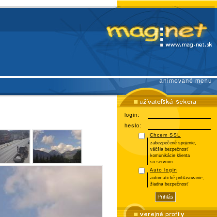
animované menu
login:
heslo:
Chcem SSL
zabezpečené spojenie,
väčšia bezpečnosť
komunikácie klienta
so servrom
Auto login
automatické prihlasovanie,
žiadna bezpečnosť