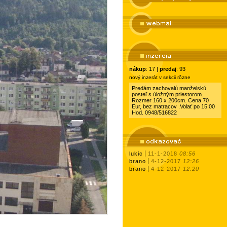
nákup
: 17 |
predaj
: 93
nový inzerát v sekcii rôzne
Predám zachovalú manželskú
posteľ s úložným priestorom.
Rozmer 160 x 200cm. Cena 70
Eur, bez matracov .Volať po 15:00
Hod. 0948/516822
lukic
11-1-2018
08:56
brano
4-12-2017
12:26
brano
4-12-2017
12:20