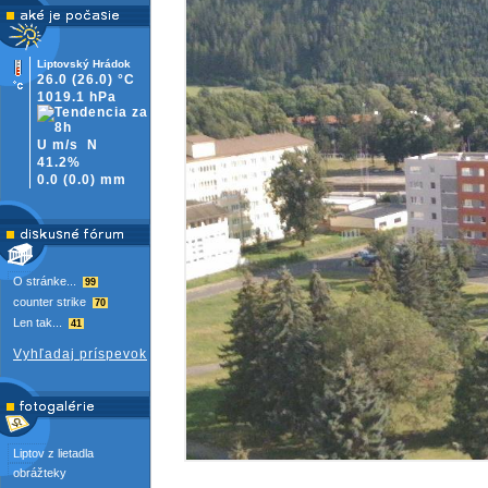
Liptovský Hrádok
26.0
(26.0)
°C
1019.1 hPa
U m/s
N
41.2%
0.0
(
0.0)
mm
O stránke...
99
counter strike
70
Len tak...
41
Vyhľadaj príspevok
Liptov z lietadla
obrážteky