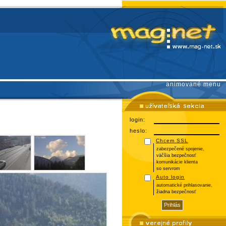
animované menu
login:
heslo:
Chcem SSL
zabezpečené spojenie,
väčšia bezpečnosť
komunikácie klienta
so servrom
Auto login
automatické prihlasovanie,
žiadna bezpečnosť