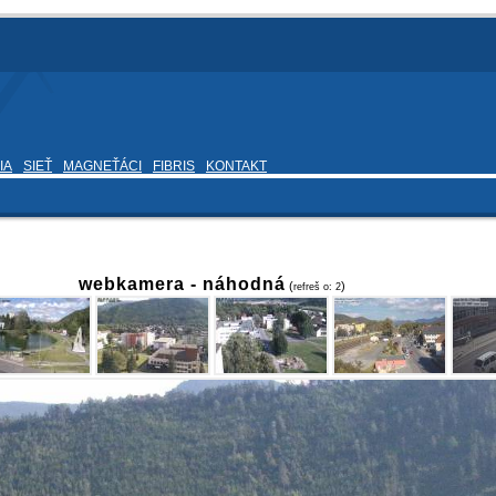
IA
SIEŤ
MAGNEŤÁCI
FIBRIS
KONTAKT
webkamera -
náhodná
(
)
refreš o:
2