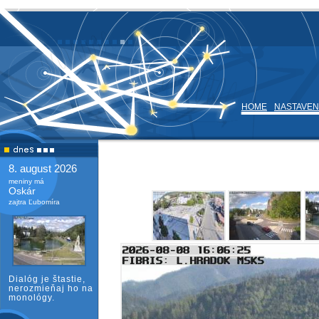
HOME
NASTAVEN
8. august 2026
meniny má
Oskár
zajtra Ľubomíra
Dialóg je štastie,
nerozmieňaj ho na
monológy.