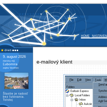
HOME
NASTAVEN
9. august 2026
e-mailový klient
meniny má
Ľubomíra
zajtra Vavrinec
Štastie je radosť
bez ľutovania.
Tolstoj