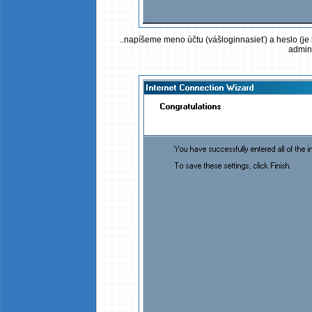
..napíšeme meno účtu (vášloginnasieť) a heslo (je i
admini