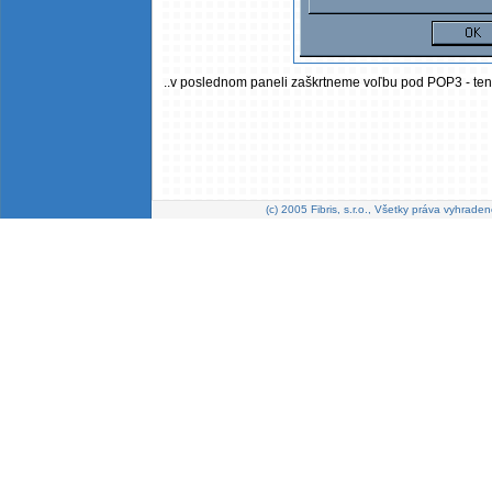
..v poslednom paneli zaškrtneme voľbu pod POP3 - ten
(c) 2005 Fibris, s.r.o., Všetky práva vyhraden