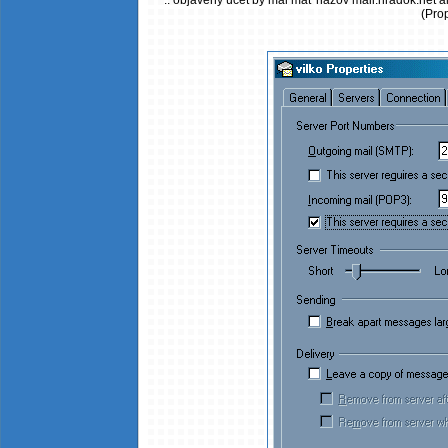
.. objavený účet by mal mať názov mail.hradok.net a
(Prop