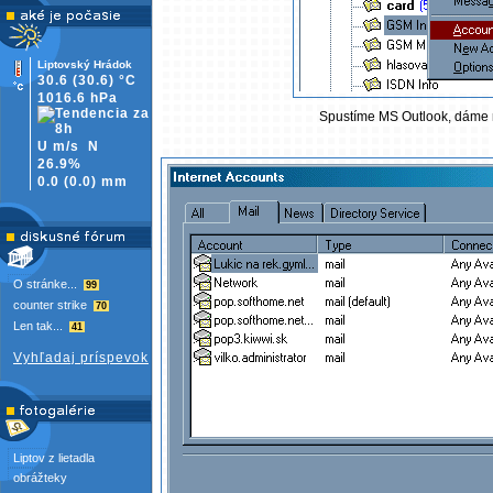
Liptovský Hrádok
30.6
(30.6)
°C
1016.6 hPa
Spustíme MS Outlook, dáme nás
U m/s
N
26.9%
0.0
(
0.0)
mm
O stránke...
99
counter strike
70
Len tak...
41
Vyhľadaj príspevok
Liptov z lietadla
obrážteky