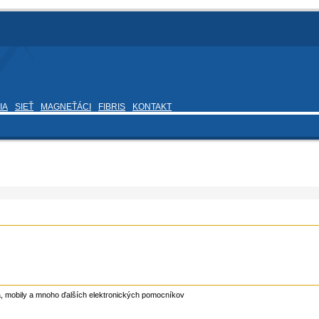
IA
SIEŤ
MAGNEŤÁCI
FIBRIS
KONTAKT
ka, mobily a mnoho ďalších elektronických pomocníkov