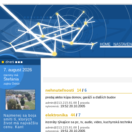
HOME
NASTAVEN
7. august 2026
meniny má
Štefánia
zajtra Oskár
nehnuteľnosti
14
/
6
predaj alebo kúpa domov, garáží a ďalších budov
admin@213.215.81.68
pravda
19:52 20.10.2005
vytvorená:
elektronika
44
/
7
Najmenej sa boja
smrti tí, ktorých
inzeráty týkajúce sa pc, tv, audio, video, kuchynská techni
život má najväčšiu
cenu. Kant
admin@213.215.81.68
pravda
19:51 20.10.2005
vytvorená: