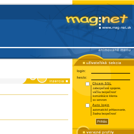
animované menu
login:
heslo:
Chcem SSL
zabezpečené spojenie,
väčšia bezpečnosť
komunikácie klienta
so servrom
Auto login
automatické prihlasovanie,
žiadna bezpečnosť