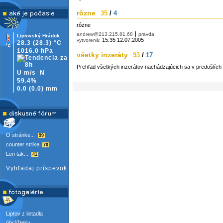
rôzne
35
/
4
rôzne
andrew@213.215.81.68
pravda
Liptovský Hrádok
15:35 12.07.2005
vytvorená:
28.3
(28.3)
°C
1016.0 hPa
všetky inzeráty
93
/
17
Prehľad všetkých inzerátov nachádzajúcich sa v predošlích
U m/s
N
59.4%
0.0
(
0.0)
mm
O stránke...
99
counter strike
70
Len tak...
41
Vyhľadaj príspevok
Liptov z lietadla
obrážteky