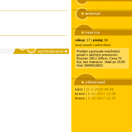
nákup
: 17 |
predaj
: 93
nový inzerát v sekcii rôzne
Predám zachovalú manželskú
posteľ s úložným priestorom.
Rozmer 160 x 200cm. Cena 70
Eur, bez matracov .Volať po 15:00
Hod. 0948/516822
lukic
11-1-2018
08:56
brano
4-12-2017
12:26
brano
4-12-2017
12:20