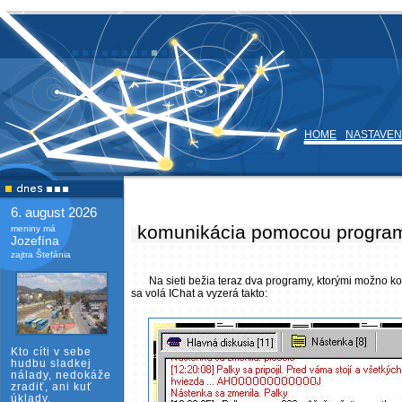
HOME
NASTAVEN
6. august 2026
komunikácia pomocou program
meniny má
Jozefína
zajtra Štefánia
Na sieti bežia teraz dva programy, ktorými možno 
sa volá IChat a vyzerá takto:
Kto cíti v sebe
hudbu sladkej
nálady, nedokáže
zradiť, ani kuť
úklady.