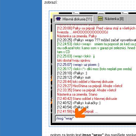
zobrazí:
potom za tento text
/msg "wray"
iba napíšete správu