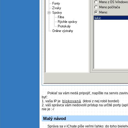
Pokiaľ sa vám nedá pripojiť, napíšte na servis zavi
byť:
1. vaša IP je
blokovaná
(ktosi z nej robil bordel)
2. váš správca vám nedovolil prístup na určité porty (apl
nie je :-/
Malý návod
Správa sa v iChate píše veľmi ľahko: do toho bieleh