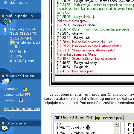
Shakespeare
Liptovský Hrádok
38.5
(38.5)
°C
1012.5 hPa
U m/s
N
20.2%
0.0
(
0.0)
mm
O stránke...
99
Je potrebné si
stiahnuť
program iChat a potom zvo
counter strike
70
server
a ako server zadať
vilko.mag-net.sk
, pokiaľ sa
Len tak...
41
pripájate cez internet. Port nemeňte, zostáva predvolené
Vyhľadaj príspevok