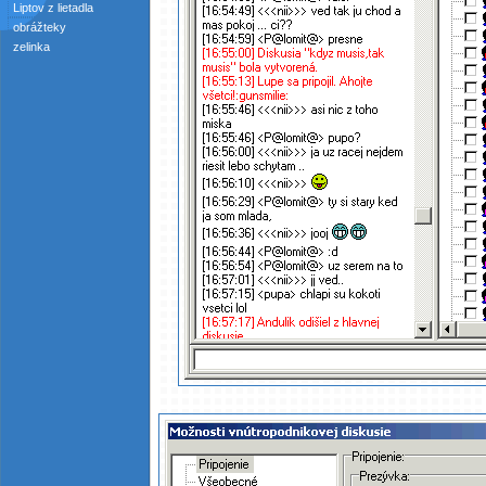
Liptov z lietadla
obrážteky
zelinka