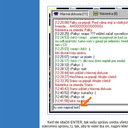
Keď ste stlačili ENTER, tak vašu správu uvidia všetc
súkromnú správu, t.j. tak, aby to videl iba on, najprv kl