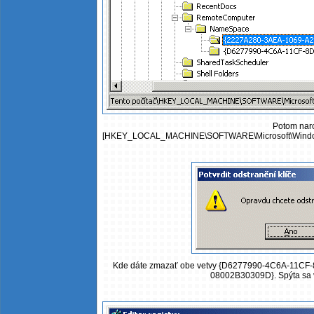
Potom naro
[HKEY_LOCAL_MACHINE\SOFTWARE\Microsoft\Windows
Kde dáte zmazať obe vetvy {D6277990-4C6A-11C
08002B30309D}. Spýta sa vá