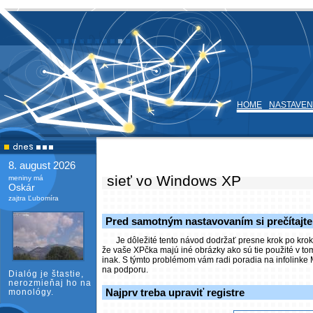
HOME
NASTAVEN
8. august 2026
sieť vo Windows XP
meniny má
Oskár
zajtra Ľubomíra
Pred samotným nastavovaním si prečítajt
Je dôležité tento návod dodržať presne krok po kr
že vaše XPčka majú iné obrázky ako sú tie použité v to
inak. S týmto problémom vám radi poradia na infolinke 
na podporu.
Dialóg je štastie,
nerozmieňaj ho na
Najprv treba upraviť registre
monológy.