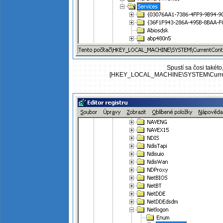
Spustí sa čosi takéto
[HKEY_LOCAL_MACHINE\SYSTEM\CurrentC