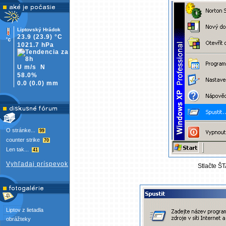
Liptovský Hrádok
23.9
(23.9)
°C
1021.7 hPa
U m/s
N
58.0%
0.0
(
0.0)
mm
O stránke...
99
counter strike
70
Len tak...
41
Vyhľadaj príspevok
Stlačte ŠT
Liptov z lietadla
obrážteky