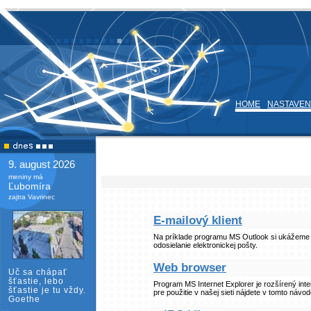
HOME
NASTAVEN
9. august 2026
meniny má
Ľubomíra
zajtra Vavrinec
E-mailový klient
Na príklade programu MS Outlook si ukážeme ak
odosielanie elektronickej pošty.
Web browser
Uč sa chápať
šťastie, lebo
Program MS Internet Explorer je rozšírený int
šťastie je tu vždy.
pre použitie v našej sieti nájdete v tomto návod
Goethe