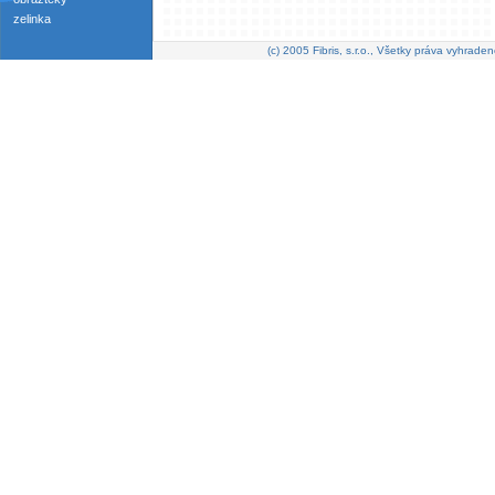
zelinka
(c) 2005 Fibris, s.r.o., Všetky práva vyhraden