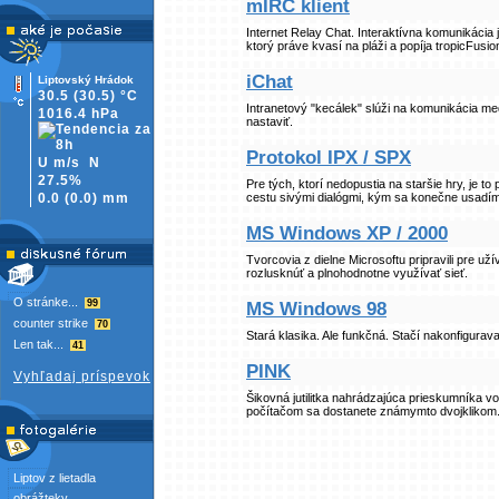
mIRC klient
Internet Relay Chat. Interaktívna komunikácia
ktorý práve kvasí na pláži a popíja tropicFus
iChat
Liptovský Hrádok
30.5
(30.5)
°C
Intranetový
kecálek
slúži na komunikácia med
1016.4 hPa
nastaviť.
Protokol IPX / SPX
U m/s
N
27.5%
Pre tých, ktorí nedopustia na staršie hry, je to
0.0
(
0.0)
mm
cestu sivými dialógmi, kým sa konečne usadím
MS Windows XP / 2000
Tvorcovia z dielne Microsoftu pripravili pre u
rozlusknúť a plnohodnotne využívať sieť.
O stránke...
99
MS Windows 98
counter strike
70
Stará klasika. Ale funkčná. Stačí nakonfigurava
Len tak...
41
PINK
Vyhľadaj príspevok
Šikovná jutilitka nahrádzajúca prieskumníka v
počítačom sa dostanete známymto dvojklikom
Liptov z lietadla
obrážteky