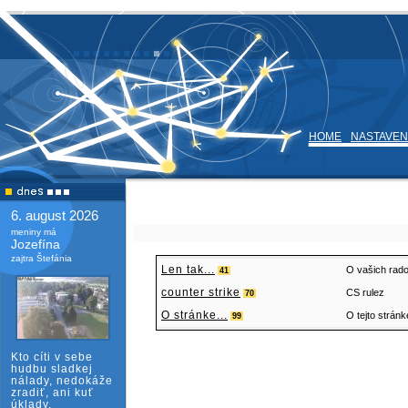
HOME
NASTAVEN
6. august 2026
meniny má
Jozefína
zajtra Štefánia
Len tak...
O vašich rado
41
counter strike
CS rulez
70
O stránke...
O tejto stránke
99
Kto cíti v sebe
hudbu sladkej
nálady, nedokáže
zradiť, ani kuť
úklady.