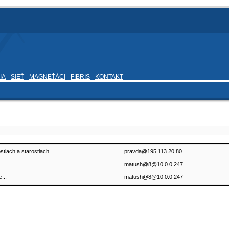
IA
SIEŤ
MAGNEŤÁCI
FIBRIS
KONTAKT
stiach a starostiach
pravda@195.113.20.80
matush@8@10.0.0.247
...
matush@8@10.0.0.247