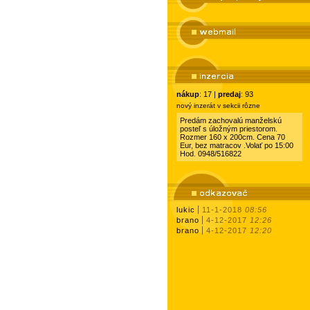
nákup
: 17 |
predaj
: 93
nový inzerát v sekcii rôzne
Predám zachovalú manželskú
posteľ s úložným priestorom.
Rozmer 160 x 200cm. Cena 70
Eur, bez matracov .Volať po 15:00
Hod. 0948/516822
lukic
11-1-2018
08:56
brano
4-12-2017
12:26
brano
4-12-2017
12:20