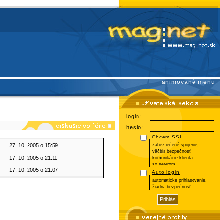
animované menu
login:
heslo:
Chcem SSL
27. 10. 2005 o 15:59
zabezpečené spojenie,
väčšia bezpečnosť
17. 10. 2005 o 21:11
komunikácie klienta
so servrom
17. 10. 2005 o 21:07
Auto login
automatické prihlasovanie,
žiadna bezpečnosť