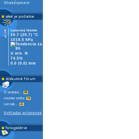
Shakespeare
Liptovský Hrádok
20.7
(20.7)
°C
1019.5 hPa
U m/s
N
74.5%
0.0
(
0.0)
mm
O stránke...
99
counter strike
70
Len tak...
41
Vyhľadaj príspevok