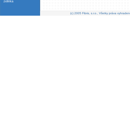
zelinka
(c) 2005 Fibris, s.r.o., Všetky práva vyhraden