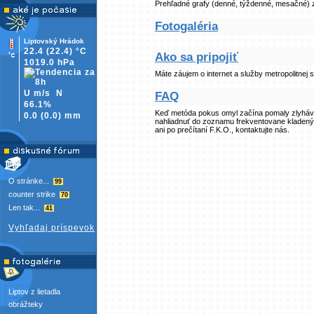
Prehľadné grafy (denné, týždenné, mesačné) záť
Fotogaléria
Liptovský Hrádok
22.4
(22.4)
°C
Ako sa pripojiť
1019.0 hPa
Máte záujem o internet a služby metropolitnej s
U m/s
N
FAQ
66.1%
Keď metóda pokus omyl začína pomaly zlyhávať,
0.0
(
0.0)
mm
nahliadnuť do zoznamu frekventovane kladený
ani po prečítaní F.K.O., kontaktujte nás.
O stránke...
99
counter strike
70
Len tak...
41
Vyhľadaj príspevok
Liptov z lietadla
obrážteky