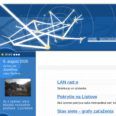
HOME
NASTAVEN
6. august 2026
meniny má
Jozefína
zajtra Štefánia
LAN rad:o
Stránka je vo výstavbe.
Pokrytie na Liptove
Aj z jednej iskry
Aké územie pokrýva naša metropolitná sieť, kd
bývajú rozsiahle
požiare. Lucretius
Stav siete - grafy zaťaženia