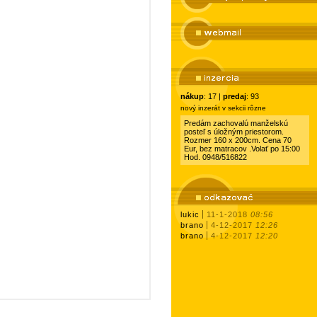
nákup
: 17 |
predaj
: 93
nový inzerát v sekcii rôzne
Predám zachovalú manželskú
posteľ s úložným priestorom.
Rozmer 160 x 200cm. Cena 70
Eur, bez matracov .Volať po 15:00
Hod. 0948/516822
lukic
11-1-2018
08:56
brano
4-12-2017
12:26
brano
4-12-2017
12:20