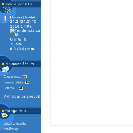
Liptovský Hrádok
24.3
(24.3)
°C
1016.1 hPa
U m/s
N
70.5%
0.0
(
0.0)
mm
O stránke...
99
counter strike
70
Len tak...
41
Vyhľadaj príspevok
Liptov z lietadla
obrážteky