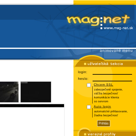
animované menu
login:
heslo:
Chcem SSL
zabezpečené spojenie,
väčšia bezpečnosť
komunikácie klienta
so servrom
Auto login
automatické prihlasovanie,
žiadna bezpečnosť