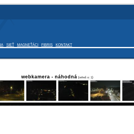
IA
SIEŤ
MAGNEŤÁCI
FIBRIS
KONTAKT
webkamera -
náhodná
(
)
refreš o:
1