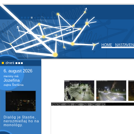
HOME
NASTAVEN
6. august 2026
meniny má
Jozefína
zajtra Štefánia
Dialóg je štastie,
nerozmieňaj ho na
monológy.