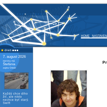
HOME
NASTAVEN
7. august 2026
meniny má
Pr
Štefánia
zajtra Oskár
Každý chce dlho
žiť, ale nikto
nechce byť starý.
Swift