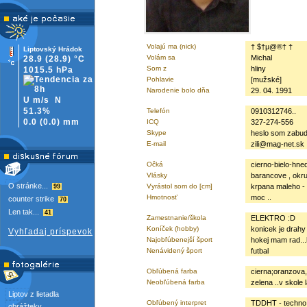
Volajú ma (nick)
† $†µ@®† †
Liptovský Hrádok
Volám sa
Michal
28.9
(28.9)
°C
Som z
hliny
1015.5 hPa
Pohlavie
[mužské]
Narodenie bolo dňa
29. 04. 1991
U m/s
N
51.3%
Telefón
0910312746..
0.0
(
0.0)
mm
ICQ
327-274-556
Skype
heslo som zabud
E-mail
zili@mag-net.sk
Očká
cierno-bielo-hned
Vlásky
barancove , okru
O stránke...
Vyrástol som do [cm]
krpana maleho -
99
Hmotnosť
moc ..
counter strike
70
Len tak...
41
Zamestnanie/škola
ELEKTRO :D
Koníček (hobby)
konicek je drahy
Vyhľadaj príspevok
Najobľúbenejší šport
hokej mam rad...h
Nenávidený šport
futbal
Obľúbená farba
cierna;oranzova,
Neobľúbená farba
zelena ..v skole 
Liptov z lietadla
Obľúbený interpret
TDDHT - techno
obrážteky