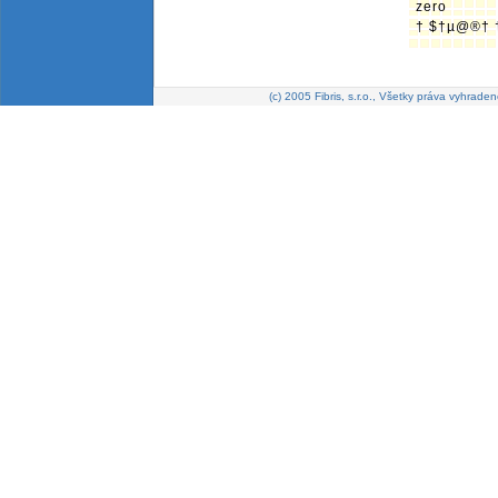
zero
† $†µ@®† 
(c) 2005 Fibris, s.r.o., Všetky práva vyhraden