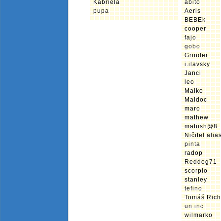
Kabriela
abito
pupa
Aeris
BEBEk
cooper
fajo
gobo
Grinder
i.ilavsky
Janci
leo
Maiko
Maldoc
maro
mathew
matush@8
Ničitel ali
pinta
radop
Reddog71
scorpio
stanley
tefino
Tomáš Rich
un.inc
wilmarko