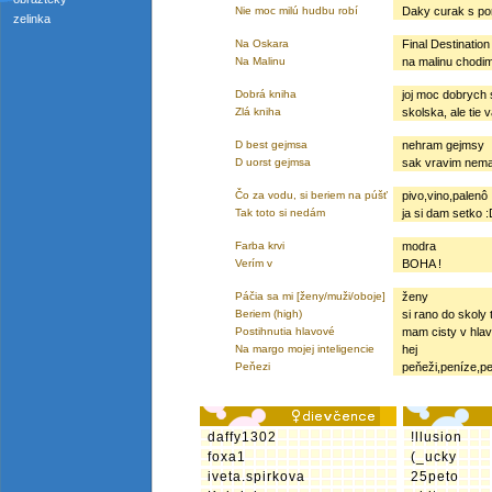
Nie moc milú hudbu robí
Daky curak s po
zelinka
Na Oskara
Final Destination
Na Malinu
na malinu chodi
Dobrá kniha
joj moc dobrych 
Zlá kniha
skolska, ale tie 
D best gejmsa
nehram gejmsy
D uorst gejmsa
sak vravim nem
Čo za vodu, si beriem na púšť
pivo,vino,palenô
Tak toto si nedám
ja si dam setko 
Farba krvi
modra
Verím v
BOHA !
Páčia sa mi [ženy/muži/oboje]
ženy
Beriem (high)
si rano do skoly
Postihnutia hlavové
mam cisty v hlav
Na margo mojej inteligencie
hej
Peňezi
peňeži,peníze,pen
daffy1302
!llusion
foxa1
(_ucky
iveta.spirkova
25peto