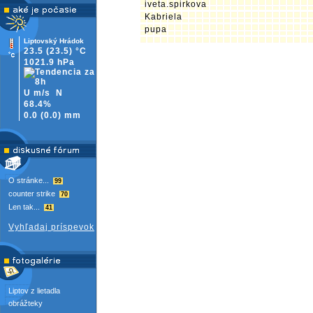
iveta.spirkova
Kabriela
pupa
Liptovský Hrádok
23.5
(23.5)
°C
1021.9 hPa
U m/s
N
68.4%
0.0
(
0.0)
mm
O stránke...
99
counter strike
70
Len tak...
41
Vyhľadaj príspevok
Liptov z lietadla
obrážteky