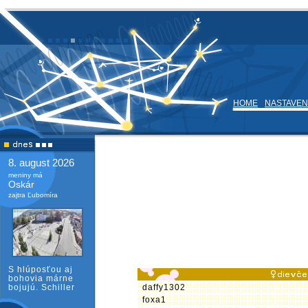
HOME
NASTAVEN
8. august 2026
meniny má
Oskár
zajtra Ľubomíra
S hlúposťou aj
bohovia márne
bojujú. Schiller
daffy1302
foxa1