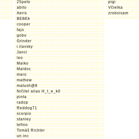
25peto
pigi
abito
Včielka
Aeris
zrobsisam
BEBEk
cooper
fajo
gobo
Grinder
i.ilavsky
Janci
leo
Maiko
Maldoc
maro
mathew
matush@8
Ničitel alias H_t_e_k0
pinta
radop
Reddog71
scorpio
stanley
tefino
Tomáš Richter
un.inc