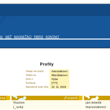
IA
SIEŤ
MAGNEŤÁCI
FIBRIS
KONTAKT
Profily
Volajú ma (nick)
marusiakovci
Volám sa
Marušiakovci
Som z
Hybe
Pohlavie
[???]
Narodenie bolo dňa
22. 11. 2019
!llusion
jan.kmetik
(_ucky
marusiakovci