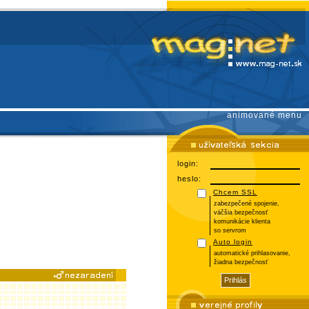
animované menu
login:
heslo:
Chcem SSL
zabezpečené spojenie,
väčšia bezpečnosť
komunikácie klienta
so servrom
Auto login
automatické prihlasovanie,
žiadna bezpečnosť