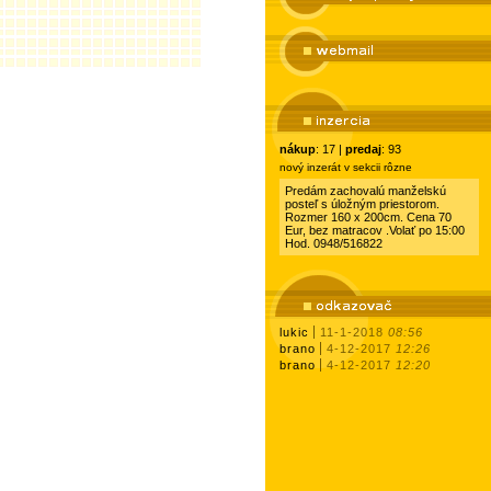
nákup
: 17 |
predaj
: 93
nový inzerát v sekcii rôzne
Predám zachovalú manželskú
posteľ s úložným priestorom.
Rozmer 160 x 200cm. Cena 70
Eur, bez matracov .Volať po 15:00
Hod. 0948/516822
lukic
11-1-2018
08:56
brano
4-12-2017
12:26
brano
4-12-2017
12:20