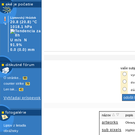
Liptovský Hrádok
20.8
(20.8)
°C
1018.1 hPa
U m/s
N
91.9%
0.0
(
0.0)
mm
vaše subj
vy
O stránke...
99
do
counter strike
70
Len tak...
41
dá
Vyhľadaj príspevok
názov
popis
artworks
Obrazy
Liptov z lietadla
sub pixels
|r|g|b|
obrážteky