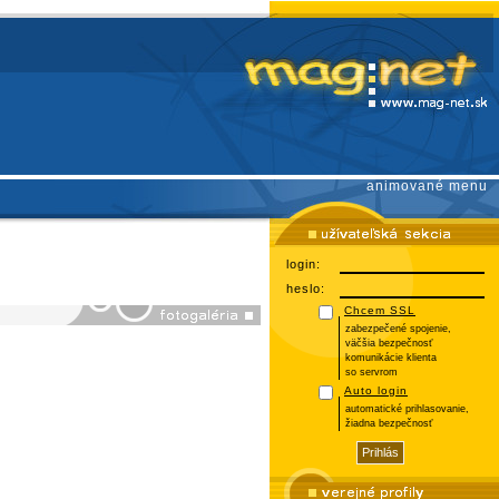
animované menu
login:
heslo:
Chcem SSL
zabezpečené spojenie,
väčšia bezpečnosť
komunikácie klienta
so servrom
Auto login
automatické prihlasovanie,
žiadna bezpečnosť