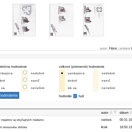
autor:
Fibris
| pridaná
ektívne hodnotenie
celkové (priemerné) hodnotenie
nikajúce
nedobré
vynikajúce
nedobré
bré
nanič
dobré
nanič
 sa
neriešim
dá sa
neriešim
hodnotilo
2
ľudí
autor
dátum
various
00:31 1
 majstrov aj obyčajných maliarov
lksik
18:50 1
crt obrazovka zblízka