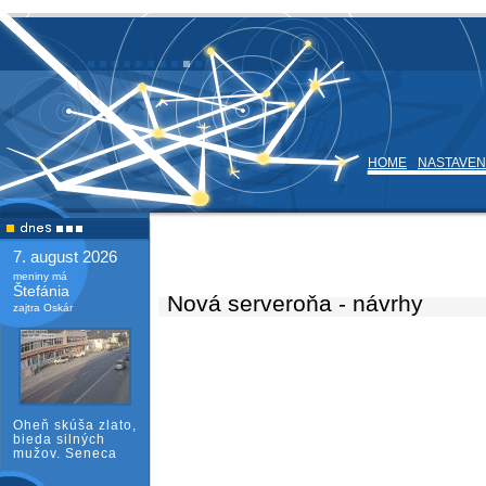
HOME
NASTAVEN
7. august 2026
meniny má
Štefánia
Nová serveroňa - návrhy
zajtra Oskár
Oheň skúša zlato,
bieda silných
mužov. Seneca