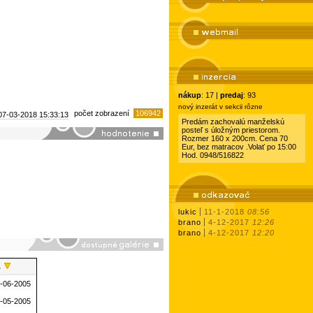
nákup
: 17 |
predaj
: 93
nový inzerát v sekcii rôzne
počet zobrazení
106942
07-03-2018
15:33:13
Predám zachovalú manželskú
posteľ s úložným priestorom.
Rozmer 160 x 200cm. Cena 70
Eur, bez matracov .Volať po 15:00
Hod. 0948/516822
lukic
11-1-2018
08:56
brano
4-12-2017
12:26
brano
4-12-2017
12:20
0-06-2005
3-05-2005