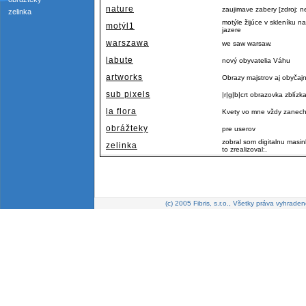
nature
zaujimave zabery [zdroj: n
zelinka
motýle žijúce v skleníku
motýl1
jazere
warszawa
we saw warsaw.
labute
nový obyvatelia Váhu
artworks
Obrazy majstrov aj obyčaj
sub pixels
|r|g|b|crt obrazovka zblízk
la flora
Kvety vo mne vždy zanecha
obrážteky
pre userov
zobral som digitalnu masi
zelinka
to zrealizoval:.
(c) 2005 Fibris, s.r.o., Všetky práva vyhraden