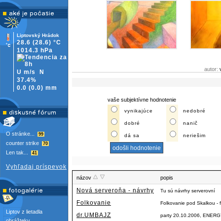
Liptovský Hrádok
28.6
(28.6)
°C
1014.3 hPa
autor:
U m/s
N
37.4%
0.0
(
0.0)
mm
vaše subjektívne hodnotenie
vynikajúce
nedobré
dobré
nanič
O stránke...
99
dá sa
neriešim
counter strike
70
Len tak...
41
Vyhľadaj príspevok
názov
popis
Nová serveroňa - návrhy
Tu sú návrhy serverovní
Folkovanie
Folkovanie pod Skalkou - f
Liptov z lietadla
dr.UMBAJZ
party 20.10.2006, ENERGY
obrážteky