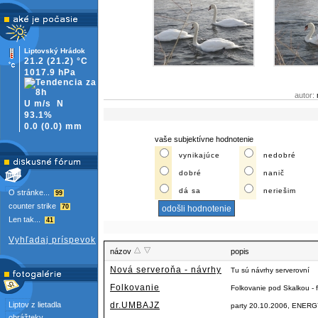
Liptovský Hrádok
21.2
(21.2)
°C
1017.9 hPa
autor:
U m/s
N
93.1%
0.0
(
0.0)
mm
vaše subjektívne hodnotenie
vynikajúce
nedobré
dobré
nanič
dá sa
neriešim
O stránke...
99
counter strike
70
Len tak...
41
Vyhľadaj príspevok
názov
popis
Nová serveroňa - návrhy
Tu sú návrhy serverovní
Folkovanie
Folkovanie pod Skalkou - f
Liptov z lietadla
dr.UMBAJZ
party 20.10.2006, ENERGY
obrážteky