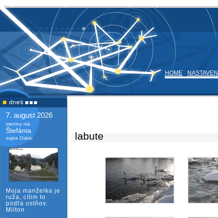
HOME
NASTAVEN
7. august 2026
meniny má
Štefánia
labute
zajtra Oskár
Moja manželka je
ruža, cítim to
podľa ostňov.
Milton