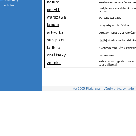
nature
zaujimave zabery [zdroj: n
zelinka
motýle žijúce v skleníku
motýl1
jazere
warszawa
we saw warsaw.
labute
nový obyvatelia Váhu
artworks
Obrazy majstrov aj obyčaj
sub pixels
|r|g|b|crt obrazovka zblízk
la flora
Kvety vo mne vždy zanecha
obrážteky
pre userov
zobral som digitalnu masi
zelinka
to zrealizoval:.
(c) 2005 Fibris, s.r.o., Všetky práva vyhraden