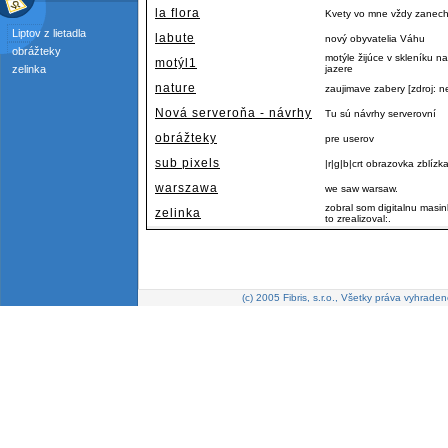
la flora
Kvety vo mne vždy zanecha
Liptov z lietadla
labute
nový obyvatelia Váhu
obrážteky
motýle žijúce v skleníku
motýl1
zelinka
jazere
nature
zaujimave zabery [zdroj: n
Nová serveroňa - návrhy
Tu sú návrhy serverovní
obrážteky
pre userov
sub pixels
|r|g|b|crt obrazovka zblízk
warszawa
we saw warsaw.
zobral som digitalnu masi
zelinka
to zrealizoval:.
(c) 2005 Fibris, s.r.o., Všetky práva vyhraden