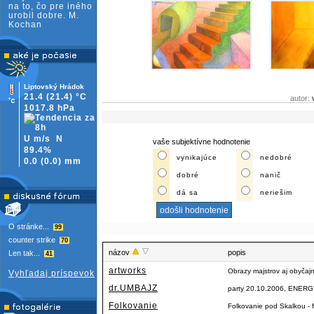
na to, čo pre iného
urobil dobre. M.
Kochan
Liptovský Hrádok
21.4
(21.4)
°C
autor:
1017.8 hPa
U m/s
N
vaše subjektívne hodnotenie
89.4%
vynikajúce
nedobré
0.0
(
0.0)
mm
dobré
nanič
dá sa
neriešim
O stránke...
99
counter strike
70
názov
popis
Len tak...
41
artworks
Obrazy majstrov aj obyčaj
Vyhľadaj príspevok
dr.UMBAJZ
party 20.10.2006, ENERGY
Folkovanie
Folkovanie pod Skalkou - f