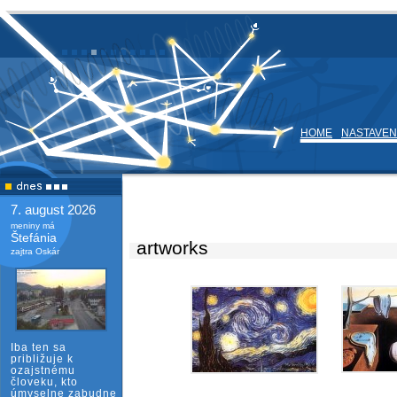
HOME
NASTAVEN
7. august 2026
meniny má
Štefánia
artworks
zajtra Oskár
Iba ten sa
približuje k
ozajstnému
človeku, kto
úmyselne zabudne